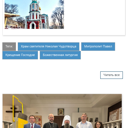
Теги:
Храм святителя Николая Чудотворца
Митрополит Павел
Крещение Господне
Божественная литургия
Читать все