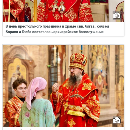
В день престольного праздника в храме свв. блгвв. князей
Бориса и Глеба состоялось архиерейское богослужение