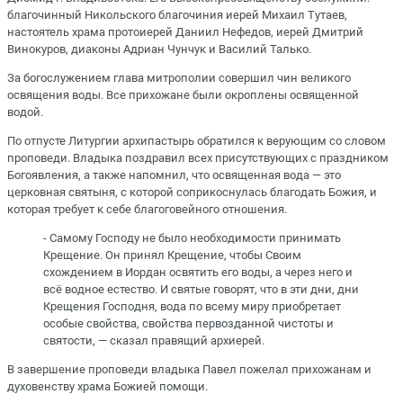
благочинный Никольского благочиния иерей Михаил Тутаев,
настоятель храма протоиерей Даниил Нефедов, иерей Дмитрий
Винокуров, диаконы Адриан Чунчук и Василий Талько.
За богослужением глава митрополии совершил чин великого
освящения воды. Все прихожане были окроплены освященной
водой.
По отпусте Литургии архипастырь обратился к верующим со словом
проповеди. Владыка поздравил всех присутствующих с праздником
Богоявления, а также напомнил, что освященная вода — это
церковная святыня, с которой соприкоснулась благодать Божия, и
которая требует к себе благоговейного отношения.
- Самому Господу не было необходимости принимать
Крещение. Он принял Крещение, чтобы Своим
схождением в Иордан освятить его воды, а через него и
всё водное естество. И святые говорят, что в эти дни, дни
Крещения Господня, вода по всему миру приобретает
особые свойства, свойства первозданной чистоты и
святости, — сказал правящий архиерей.
В завершение проповеди владыка Павел пожелал прихожанам и
духовенству храма Божией помощи.