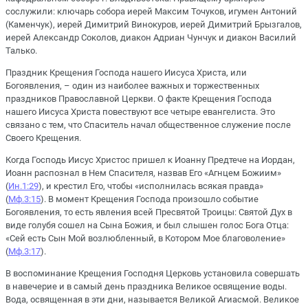
сослужили: ключарь собора иерей Максим Точуков, игумен Антоний
(Каменчук), иерей Димитрий Винокуров, иерей Димитрий Брызгалов,
иерей Александр Соколов, диакон Адриан Чунчук и диакон Василий
Талько.
Праздник Крещения Господа нашего Иисуса Христа, или
Богоявления, – один из наиболее важных и торжественных
праздников Православной Церкви. О факте Крещения Господа
нашего Иисуса Христа повествуют все четыре евангелиста. Это
связано с тем, что Спаситель начал общественное служение после
Своего Крещения.
Когда Господь Иисус Христос пришел к Иоанну Предтече на Иордан,
Иоанн распознал в Нем Спасителя, назвав Его «Агнцем Божиим»
(
Ин.1:29
), и крестил Его, чтобы «исполнилась всякая правда»
(
Мф.3:15
). В момент Крещения Господа произошло событие
Богоявления, то есть явления всей Пресвятой Троицы: Святой Дух в
виде голубя сошел на Сына Божия, и был слышен голос Бога Отца:
«Сей есть Сын Мой возлюбленный, в Котором Мое благоволение»
(
Мф.3:17
).
В воспоминание Крещения Господня Церковь установила совершать
в навечерие и в самый день праздника Великое освящение воды.
Вода, освященная в эти дни, называется Великой Агиасмой. Великое