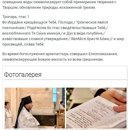
освящение воды символизирует собой примирение творения с
Творцом, обновление природы, искаженной грехом.
Тропарь, глас 1
Во Иорда́не креща́ющуся Тебе́, Го́споди,/ Тро́ическое яви́ся
поклоне́ние:/ Роди́телев бо глас свиде́тельствоваше Тебе́,/
возлю́бленнаго Тя Сы́на имену́я,/ и Дух в ви́де голуби́не,/
изве́ствоваше словесе́ утвержде́ние./ Явле́йся Христе́ Бо́же,// и мир
просвеще́й, сла́ва Тебе́.
Во время богослужения архипастырь совершил Елеопомазание,
символизирующее Божию милость ко всем грешникам.
Фотогалерея