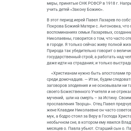
меры, принятые СНК РСФСР в 1918 г. Напр
учить детей «Закону Божию».
В этот период иерей Павел Лазарев по со
Покрова Божией Матери с. Антоновка, что п
воспоминаниях семьи Лазаревых, созданны
Николаевны, говорится о том, что часто о
в городе. Я только сейчас живу полной жи
Природа так убедительно говорит о величи
государственный строй, а работать над че
даже идти на страдания; и только выстра
«Христианам нужно быть апостолами про
среди домочадцев. — Итак, будем следоват
заговоров злодеяния и не основывали ни т
своего Божественного Учителя и не отрека
мучений, шли на смерть – за Истину. Свои
прославления Творца». Отец Павел предчув
жене Клавдии Николаевне он часто советов
мук, а бодро стоял за Веру в Господа Христ
необычном сне, в котором ему явился Влад
месяцев о. Павла убьют. Старший сын о. П