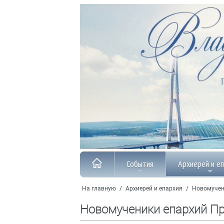
События
Архиерей и е
На главную
/
Архиерей и епархия
/
Новомучен
Новомученики епархий П