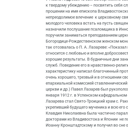
к твердому убеждению – посвятить себя сл
прошении на имя епископа Владивостокско
непреодолимое влечение к церковному с
молодого человека встать на пусть священ
назначили послушание псаломщика в Иннок
поручили заниматься преподаванием церк
Богородице-Рождественском женском мона
так отозвалась о П. А. Лазареве: «Показал
относится с любовью и вполне добросовест
хорошие результаты. В будничные дни зани
служб. Поведение его в нравственно-рели
характеристику написал благочинный прот
очень хорошего, трезвый и в отношении св
епархиальной комиссией ставленнический э
церкви и др.) Павел Лазарев был рукопол
января 1912 г. в Успенском кафедральном 
Лазарева стал Свято-Троицкий храм с. Рак
укрепивший будущего мученика и всю его се
Клавдия Николаевна была частично парали
докторами из Владивостока и Японии не п
Иоанну Кронштадтскому и получил во сне о