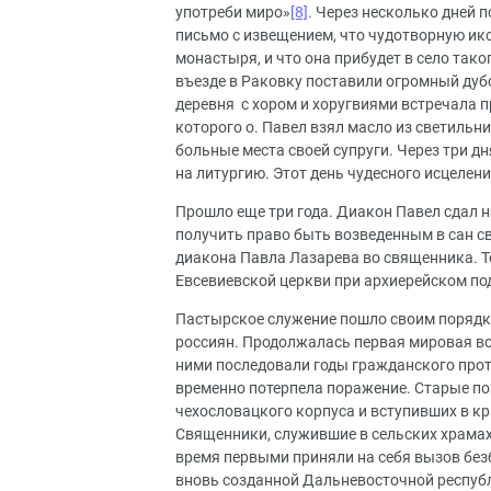
употреби миро»
[8]
. Через несколько дней 
письмо с извещением, что чудотворную и
монастыря, и что она прибудет в село так
въезде в Раковку поставили огромный дубо
деревня с хором и хоругвиями встречала 
которого о. Павел взял масло из светильн
больные места своей супруги. Через три д
на литургию. Этот день чудесного исцелен
Прошло еще три года. Диакон Павел сдал 
получить право быть возведенным в сан св
диакона Павла Лазарева во священника. Т
Евсевиевской церкви при архиерейском по
Пастырское служение пошло своим порядко
россиян. Продолжалась первая мировая вой
ними последовали годы гражданского проти
временно потерпела поражение. Старые по
чехословацкого корпуса и вступивших в кр
Священники, служившие в сельских храмах,
время первыми приняли на себя вызов без
вновь созданной Дальневосточной респуб