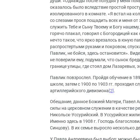
души. «Однажды после полудня у меня появ
оказалось было вследствие простой прост
изолированного в комнате. «Я встал на ко
со слезами прося пощадить всех и меня от 
служить Тебе и Сыну Твоему и Богу нашему
горячо плакал, говорил с Богородицей ка
нечто такое, что ярко врезалось в юную па
распростертыми руками и покровом, спуска
Павлик, не бойся, здесь остановится». Вид
не поверили ему, подумали, что сынок бреди
границе улицы, где стоял дом Лазаревых, 
Павлик повзрослел. Пройдя обучение в 189
школе, затем с 1900 по 1903 гг. проходил
артиллерийского дивизиона
[2]
.
Обещание, данное Божией Матери, Павел Ан
силы на церковном служении в качестве р
Никольск-Уссурийский. В Уссурийске жили 
Именно здесь в 1908 г. Господь благослов
Синцову). В их семье выросло несколько де
У Павла Андреевича был выбор: можно был