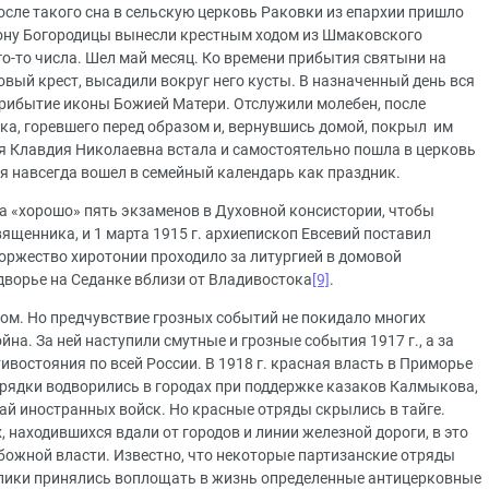
после такого сна в сельскую церковь Раковки из епархии пришло
кону Богородицы вынесли крестным ходом из Шмаковского
ого-то числа. Шел май месяц. Ко времени прибытия святыни на
вый крест, высадили вокруг него кусты. В назначенный день вся
прибытие иконы Божией Матери. Отслужили молебен, после
ика, горевшего перед образом и, вернувшись домой, покрыл им
ня Клавдия Николаевна встала и самостоятельно пошла в церковь
ия навсегда вошел в семейный календарь как праздник.
на «хорошо» пять экзаменов в Духовной консистории, чтобы
ященника, и 1 марта 1915 г. архиепископ Евсевий поставил
оржество хиротонии проходило за литургией в домовой
дворье на Седанке вблизи от Владивостока
[9]
.
м. Но предчувствие грозных событий не покидало многих
на. За ней наступили смутные и грозные события 1917 г., а за
востояния по всей России. В 1918 г. красная власть в Приморье
рядки водворились в городах при поддержке казаков Калмыкова,
ай иностранных войск. Но красные отряды скрылись в тайге.
 находившихся вдали от городов и линии железной дороги, в это
божной власти. Известно, что некоторые партизанские отряды
лики принялись воплощать в жизнь определенные антицерковные