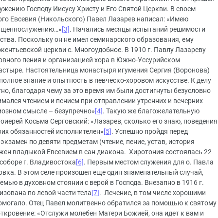
ужению Господу Иисусу Христу и Его Святой Церкви. В своем
го Евсевия (Никольского) Павел Лазарев написал: «Имею
вященнослужению…»
[3]
. Начались месяцы испытаний решимости
ства. Поскольку он не имел семинарского образования, ему
ентьевской церкви с. Многоудобное. В 1910 г. Павлу Лазареву
овного пения и организацией хора в Южно-Уссурийском
стыре. Настоятельница монастыря игумения Сергия (Воронова)
 полное знание и опытность в певческо-хоровом искусстве. К делу
но, благодаря чему за это время им были достигнуты безусловно
мался чтением и пением при отправлении утренних и вечерних
гиозном смысле – безупречно»
[4]
. Такую же благожелательную
оиерей Косьма Серговский: «Лазарев, сколько его знаю, поведения
оих обязанностей исполнителен»
[5]
. Успешно пройдя перед
кзамен по девяти предметам (чтение, пение, устав, история
ожен владыкой Евсевием в сан диакона. Хиротония состоялась 22
соборе г. Владивостока
[6]
. Первым местом служения для о. Павла
овка. В этом селе произошел еще один знаменательный случай,
мью в духовном стоянии с верой в Господа. Внезапно в 1916 г.
зована по левой части тела
[7]
. Лечение, в том числе хорошими
омогало. Отец Павел молитвенно обратился за помощью к святому
ткровение: «Отслужи молебен Матери Божией, она идет к вам и