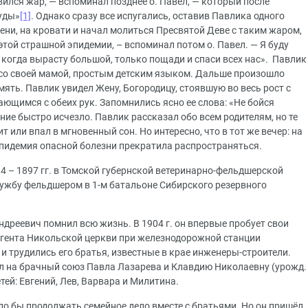
ился жар, — вспоминал позднее о. Павел, — который после
уды»
[1]
. Однако сразу все испугались, оставив Павлика одного
лени, на кровати и начал молиться Пресвятой Деве с таким жаром,
этой страшной эпидемии, – вспоминал потом о. Павел. — Я буду
, когда вырасту большой, только пощади и спаси всех нас». Павлик
к со своей мамой, простым детским языком. Дальше произошло
мять. Павлик увидел Жену, Богородицу, стоявшую во весь рост с
ющимся с обеих рук. Запомнились ясно ее слова: «Не бойся
ение быстро исчезло. Павлик рассказал обо всем родителям, но те
т или впал в мгновенный сон. Но интересно, что в тот же вечер: на
эпидемия опасной болезни прекратила распространяться.
4 – 1897 гг. в Томской губернской ветеринарно-фельдшерской
 службу фельдшером в 1-м батальоне Сибирского резервного
дреевич помнил всю жизнь. В 1904 г. он впервые пробует свои
егента Никольской церкви при железнодорожной станции
и трудились его братья, известные в крае инженеры-строители.
ил на брачный союз Павла Лазарева и Клавдию Николаевну (урожд.
тей: Евгений, Лев, Варвара и Милитина.
о бы продолжать семейное дело вместе с братьями. Но он пришёл