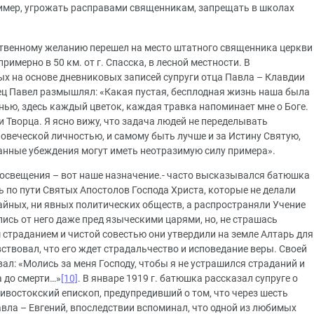
имер, угрожать расправами священникам, запрещать в школах
бственному желанию перешел на место штатного священника церкви
римерно в 50 км. от г. Спасска, в лесной местности. В
х на основе дневниковых записей супруги отца Павла – Клавдии
тец Павел размышлял: «Какая пустая, бесплодная жизнь наша была
знью, здесь каждый цветок, каждая травка напоминает мне о Боге.
и Творца. Я ясно вижу, что задача людей не переделывать
ловеческой личностью, и самому быть лучше и за Истину Святую,
данные убеждения могут иметь неотразимую силу примера».
свещения – вот наше назначение.- часто высказывался батюшка
ь по пути Святых Апостолов Господа Христа, которые не делали
айных, ни явных политических обществ, а распространяли Учение
лись от него даже пред языческими царями, но, не страшась
м страданием и чистой совестью они утвердили на земле Алтарь для
ствовал, что его ждет страдальчество и исповедание веры. Своей
ал: «Молись за меня Господу, чтобы я не устрашился страданий и
а до смерти…»
[10]
. В январе 1919 г. батюшка рассказал супруге о
ивостокский епископ, предупредивший о том, что через шесть
авла – Евгений, впоследствии вспоминал, что одной из любимых