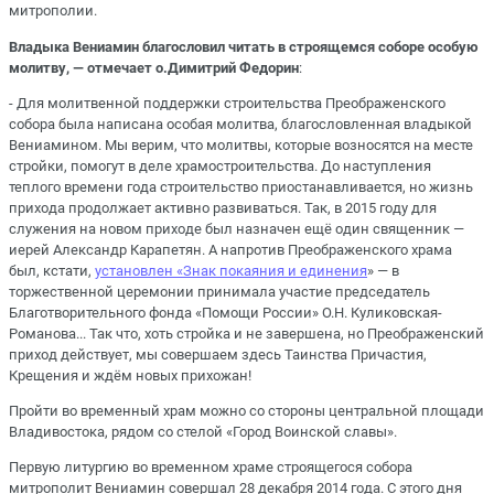
митрополии.
Владыка Вениамин благословил читать в строящемся соборе особую
молитву, — отмечает о.Димитрий Федорин
:
- Для молитвенной поддержки строительства Преображенского
собора была написана особая молитва, благословленная владыкой
Вениамином. Мы верим, что молитвы, которые возносятся на месте
стройки, помогут в деле храмостроительства. До наступления
теплого времени года строительство приостанавливается, но жизнь
прихода продолжает активно развиваться. Так, в 2015 году для
служения на новом приходе был назначен ещё один священник —
иерей Александр Карапетян. А напротив Преображенского храма
был, кстати,
установлен «Знак покаяния и единения
» — в
торжественной церемонии принимала участие председатель
Благотворительного фонда «Помощи России» О.Н. Куликовская-
Романова... Так что, хоть стройка и не завершена, но Преображенский
приход действует, мы совершаем здесь Таинства Причастия,
Крещения и ждём новых прихожан!
Пройти во временный храм можно со стороны центральной площади
Владивостока, рядом со стелой «Город Воинской славы».
Первую литургию во временном храме строящегося собора
митрополит Вениамин совершал 28 декабря 2014 года. С этого дня