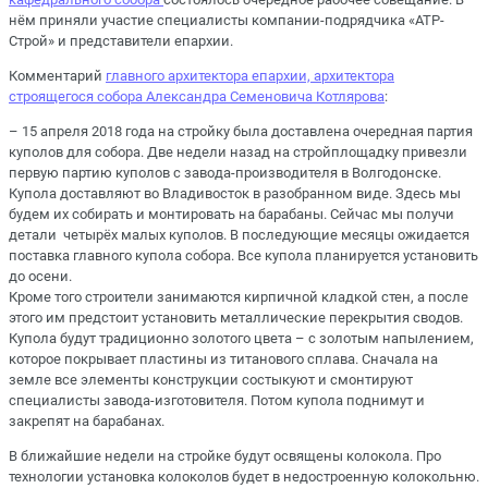
нём приняли участие специалисты компании-подрядчика «АТР-
Строй» и представители епархии.
Комментарий
главного архитектора епархии, архитектора
строящегося собора Александра Семеновича Котлярова
:
– 15 апреля 2018 года на стройку была доставлена очередная партия
куполов для собора. Две недели назад на стройплощадку привезли
первую партию куполов с завода-производителя в Волгодонске.
Купола доставляют во Владивосток в разобранном виде. Здесь мы
будем их собирать и монтировать на барабаны. Сейчас мы получи
детали четырёх малых куполов. В последующие месяцы ожидается
поставка главного купола собора. Все купола планируется установить
до осени.
Кроме того строители занимаются кирпичной кладкой стен, а после
этого им предстоит установить металлические перекрытия сводов.
Купола будут традиционно золотого цвета – с золотым напылением,
которое покрывает пластины из титанового сплава. Сначала на
земле все элементы конструкции состыкуют и смонтируют
специалисты завода-изготовителя. Потом купола поднимут и
закрепят на барабанах.
В ближайшие недели на стройке будут освящены колокола. Про
технологии установка колоколов будет в недостроенную колокольню.