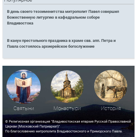
В день своего тезоименитства митрополит Павел совершил
Божественную литургию в кафедральном соборе
Владивостока
В канун престольного праздника в храме свв. апп. Петра и
Павла состоялось архиерейское богослужение
Святыни
Монастыри
История
© Религиозная организация "Владивостокская епархия Русской Православной
Церкви (Московский Патриархат)"
По благословению митрополита Владивостокского и Приморского Павла.