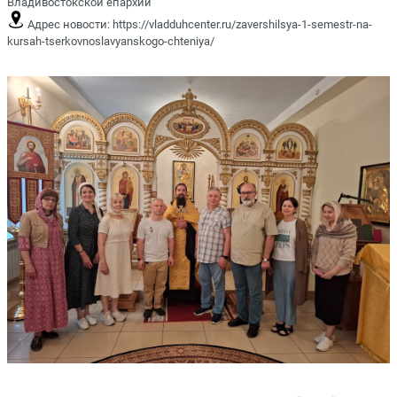
Владивостокской епархии
Адрес новости:
https://vladduhcenter.ru/zavershilsya-1-semestr-na-
kursah-tserkovnoslavyanskogo-chteniya/