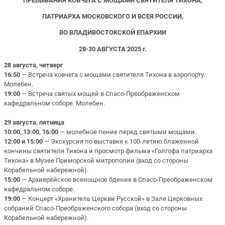
ПРЕБЫВАНИЯ КОВЧЕГА С МОЩАМИ СВЯТИТЕЛЯ TИXOHA,
ПATPИAPXA MOCКОBСКOГO И BCEЯ POCCИИ,
ВО ВЛАДИBОСTOKCKOЙ EПAPXИИ
28-30 ABΓУCTA 2025 r.
28 августа, четверг
16:50
— Встреча ковчега с мощами святителя Тихона в аэропорту.
Молебен.
19:00
— Встреча святых мощей в Спасо-Преображенском
кафедральном соборе. Молебен.
29 августа, пятница
10:00, 13:00, 16:00
— мoлeбное пение перед святыми мощами.
12:00 и 15:00
— Экскурсия по выставке к 100-летию блаженной
кончины святителя Тихона и просмотр фильма «Голгофа патриарха
Тихона» в Музее Приморской митрополии (вход со стороны
Корабельной набережной).
15:00
— Архиерейское всенощное бдение в Спасо-Преображенском
кафедральном соборе.
19:00
— Концерт «Хранитель Церкви Русской» в Зале Церковных
собраний Спасо-Преображенского собора (вход со стороны
Корабельной набережной).