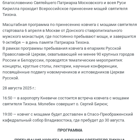
благословению Святейшего Патриарха Московского и всея Руси
Кирилла проходит Всероссийское принесение мощей святителя
Тихона.
Масштабная программа по принесению ковчега с мощами святителя
стартовала 6 апреля в Москве от Донского ставропигиального
мужского монастыря, где постоянно пребывают мощи, и завершится
9 октября — в день памяти Патриарха Тихона.
В рамках программы пребывания ковчега в епархиях Русской
Православной Церкви, охватывающей не менее 90 крупных городов
России и Белоруссии, проводятся тематические мероприятия:
концерты, круглые столы, лектории, научные конференции,
посвящённые подвигу новомучеников и исповедников Церкви
Русской.
28 августа 2025 г.:
16:50 — в аэропорту Кневичи состоится встреча ковчега с мощами
святителя Тихона. Молебен совершит о. Сергий Бирюк;
19:00 — ковчег с мощами будет доставлен в Спасо-Преображенский
кафедральный собор Владивостока, где пребудет до 30 августа.
ПPOГPAMMA