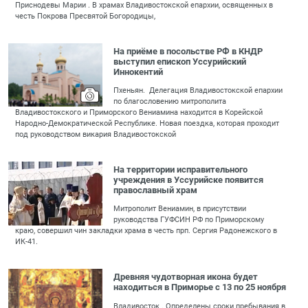
Приснодевы Марии . В храмах Владивостокской епархии, освященных в
честь Покрова Пресвятой Богородицы,
На приёме в посольстве РФ в КНДР
выступил епископ Уссурийский
Иннокентий
Пхеньян. Делегация Владивостокской епархии
по благословению митрополита
Владивостокского и Приморского Вениамина находится в Корейской
Народно-Демократической Республике. Новая поездка, которая проходит
под руководством викария Владивостокской
На территории исправительного
учреждения в Уссурийске появится
православный храм
Митрополит Вениамин, в присутствии
руководства ГУФСИН РФ по Приморскому
краю, совершил чин закладки храма в честь прп. Сергия Радонежского в
ИК-41.
Древняя чудотворная икона будет
находиться в Приморье с 13 по 25 ноября
Владивосток . Определены сроки пребывания в