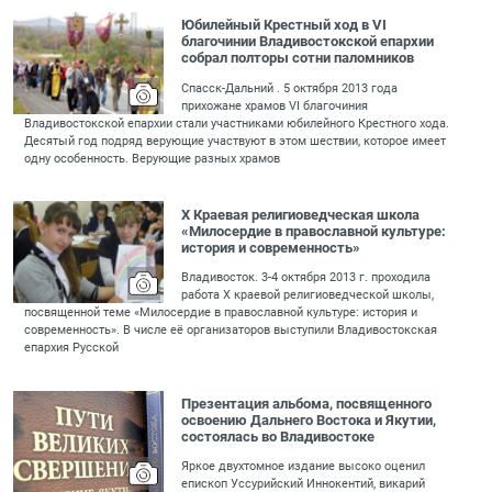
Юбилейный Крестный ход в VI
благочинии Владивостокской епархии
собрал полторы сотни паломников
Спасск-Дальний . 5 октября 2013 года
прихожане храмов VI благочиния
Владивостокской епархии стали участниками юбилейного Крестного хода.
Десятый год подряд верующие участвуют в этом шествии, которое имеет
одну особенность. Верующие разных храмов
X Краевая религиоведческая школа
«Милосердие в православной культуре:
история и современность»
Владивосток. 3-4 октября 2013 г. проходила
работа Х краевой религиоведческой школы,
посвященной теме «Милосердие в православной культуре: история и
современность». В числе её организаторов выступили Владивостокская
епархия Русской
Презентация альбома, посвященного
освоению Дальнего Востока и Якутии,
состоялась во Владивостоке
Яркое двухтомное издание высоко оценил
епископ Уссурийский Иннокентий, викарий