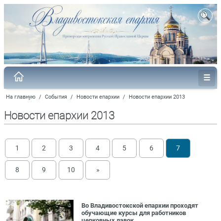
На главную
/
События
/
Новости епархии
/
Новости епархии 2013
Новости епархии 2013
1
2
3
4
5
6
7
8
9
10
»
Во Владивостокской епархии проходят
обучающие курсы для работников
церковных лавок