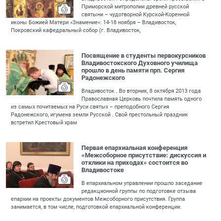
Приморской митрополии древней русской
святыни – чудотворной Курской-Коренной
иконы Божией Матери «Знамение»: 14-18 ноября – Владивосток,
Покровский кафедральный собор (г. Владивосток,
Посвящение в студенты первокурсников
Владивостокского Духовного училища
прошло в день памяти прп. Сергия
Радонежского
Владивосток . Во вторник, 8 октября 2013 года
Православная Церковь почтила память одного
из самых почитаемых на Руси святых – преподобного Сергия
Радонежского, игумена земли Русской . Свой престольный праздник
встретил Крестовый храм
Первая епархиальная конференция
«Межсоборное присутствие: дискуссия и
отклики на приходах» состоится во
Владивостоке
В епархиальном управлении прошло заседание
редакционной группы по подготовке отзыва
епархии на проекты документов Межсоборного присутствия. Группа
занимается, в том числе, подготовкой епархиальной конференции.