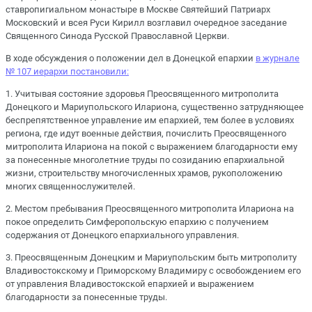
ставропигиальном монастыре в Москве Святейший Патриарх
Московский и всея Руси Кирилл возглавил очередное заседание
Священного Синода Русской Православной Церкви.
В ходе обсуждения о положении дел в Донецкой епархии
в журнале
№ 107 иерархи постановили:
1.⁠ ⁠Учитывая состояние здоровья Преосвященного митрополита
Донецкого и Мариупольского Илариона, существенно затрудняющее
беспрепятственное управление им епархией, тем более в условиях
региона, где идут военные действия, почислить Преосвященного
митрополита Илариона на покой с выражением благодарности ему
за понесенные многолетние труды по созиданию епархиальной
жизни, строительству многочисленных храмов, рукоположению
многих священнослужителей.
2.⁠ ⁠Местом пребывания Преосвященного митрополита Илариона на
покое определить Симферопольскую епархию с получением
содержания от Донецкого епархиального управления.
3.⁠ ⁠Преосвященным Донецким и Мариупольским быть митрополиту
Владивостокскому и Приморскому Владимиру с освобождением его
от управления Владивостокской епархией и выражением
благодарности за понесенные труды.