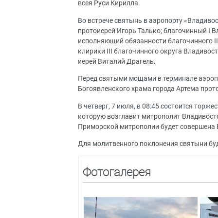
всея Руси Кирилла.
Во встрече святынь в аэропорту «Владиво
протоиерей Игорь Талько; благочинный I 
исполняющий обязанности благочинного II
клирики III благочинного округа Владивос
иерей Виталий Драгель.
Перед святыми мощами в терминале аэроп
Богоявленского храма города Артема прот
В четверг, 7 июля, в 08:45 состоится торж
которую возглавит митрополит Владивосто
Приморской митрополии будет совершена 
Для молитвенного поклонения святыни будут 
Фотогалерея