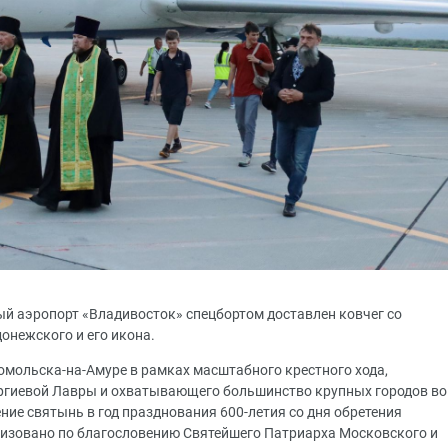
ый аэропорт «Владивосток» спецбортом доставлен ковчег со
нежского и его икона.
мольска-на-Амуре в рамках масштабного крестного хода,
ергиевой Лавры и охватывающего большинство крупных городов во
ние святынь в год празднования 600-летия со дня обретения
низовано по благословению Святейшего Патриарха Московского и