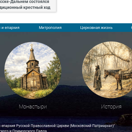
сске-Дальнем состоялся
диционный крестный ход
 и епархия
Митрополия
Церковная жизнь
Монастыри
История
я епархия Русской Православной Церкви (Московский Патриархат)"
кого и Приморского Павла.