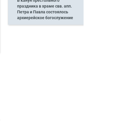
В канун престольного
праздника в храме свв. апп.
Петра и Павла состоялось
архиерейское богослужение