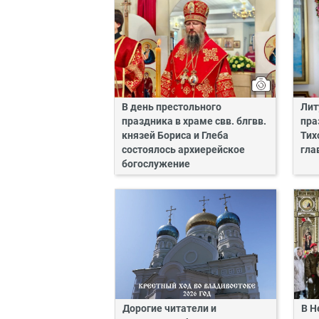
В день престольного
Лит
праздника в храме свв. блгвв.
пра
князей Бориса и Глеба
Тих
состоялось архиерейское
гла
богослужение
Дорогие читатели и
В Н