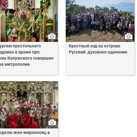
ургию престольного
Крестный ход на острове
здника в храме прп.
Русский: духовное единение
она Калужского совершил
ва митрополии
еделю жен-мироносиц в