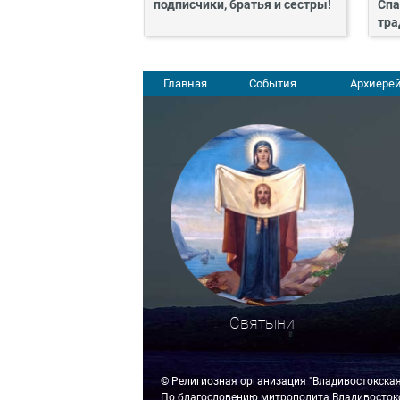
подписчики, братья и сестры!
Спа
тра
Главная
События
Архиерей
Святыни
© Религиозная организация "Владивостокска
По благословению митрополита Владивостокс