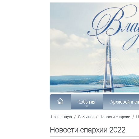
События
Архиерей и е
На главную
/
События
/
Новости епархии
/
Н
Новости епархии 2022