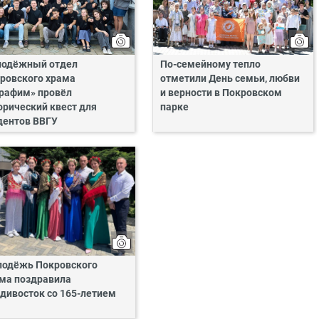
одёжный отдел
По-семейному тепло
ровского храма
отметили День семьи, любви
рафим» провёл
и верности в Покровском
орический квест для
парке
дентов ВВГУ
одёжь Покровского
ма поздравила
дивосток со 165-летием