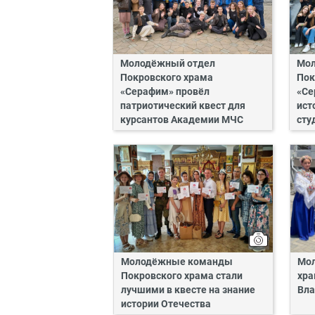
Молодёжный отдел
Мол
Покровского храма
Пок
«Серафим» провёл
«Се
патриотический квест для
ист
курсантов Академии МЧС
сту
Молодёжные команды
Мол
Покровского храма стали
хра
лучшими в квесте на знание
Вла
истории Отечества