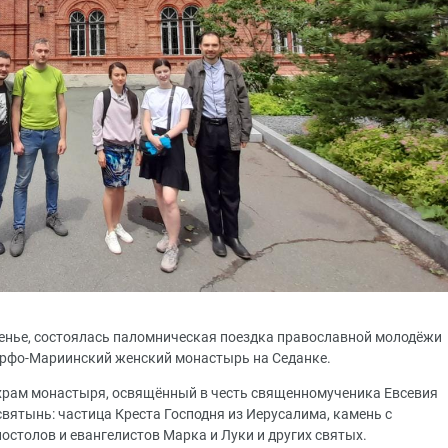
есенье, состоялась паломническая поездка православной молодёжи
арфо-Мариинский женский монастырь на Седанке.
храм монастыря, освящённый в честь священномученика Евсевия
святынь: частица Креста Господня из Иерусалима, камень с
столов и евангелистов Марка и Луки и других святых.