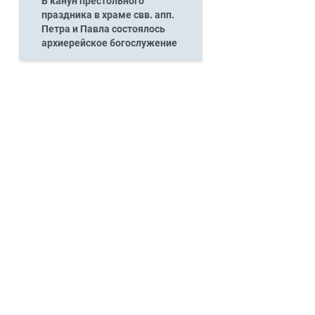
В канун престольного
праздника в храме свв. апп.
Петра и Павла состоялось
архиерейское богослужение