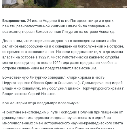
Владивосток.
24 июля Неделю 6-ю по Пятидесятнице и в день
памяти равноапостольной княгини Ольги была совершенна,
возможно, первая Божественная Литургия на острове Аскольд.
Дело в том, что исторических данных о нахождении каких-либо
религиозных сооружений и о совершении богослужений на острове,
со времен его основания, нет. Но если предположить, что до смены
власти на острове в 1922 г., чисто гипотетически какие-то службы
могли проводится, то после 1922 года даже представить себе на
острове священника не представляется возможным.
Божественную Литургию совершил клирик храма в честь
Нерукотворного Образа Христа Спасителя (г. Дальнереченск) иерей
Владимир Ковальчук, ему сослужил диакон Порт-Артурского храма г.
Владивостока Сергей Игнатов.
Комментарии отца Владимира Ковальчука:
«Поистине неисповедимы пути Господни! Получив приглашение от
руководителя молодежного отдела поучаствовать в одной из
многочисленных смен исторического научно-краеведческого слета
дальневосточной молодежи «Аскольд и Дир» на необитаемом