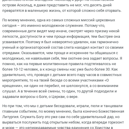
острове Аскольд, я даже представить не мог, что десять дней
превратятся в маленькую жизнь, от которой сложно себя оторвать.
По моему мнению, одна из самых сложных миссий церковных
сегодня – это именно молодежное служение. Потому что,
современные дети видят мир иначе, смотрят через призму некой
легкости, доступности и чем проще информация, тем быстрее она
усваивается. Поэтому я был невероятно удивлен, как гармонично
ученый и организаторский состав слета находил контакт со своими
отрядами. Оказывается, чем проще и искреннее ты общаешься с
молодежью, не навязывая себя, тем охотнее она задает вопросы. Я
помню, как на первые молитвенные правила подтягивалось не
более 10-12 человек, а к концу смены нас уже было более 30. Как
удивительно, что, проводя с детьми всего пару часов в совместных
мероприятиях, то на твоей беседе со всеми участниками «О
крещении», ни один не перебил, не шелохнулся, а со вниманием
слушал. А в течение всей смены, то один, то другой подходили и
задавали вопросы о Боге, о Церкви, о вере.
Но при том, что мы с детьми беседовали, играли, пели и танцевали
главным событием, по моему мнению, была конечно Божественная
Литургия. Служить Богу это уже сам по себе удивительный дар, но
вырваться послужить под открытым небом, когда впереди горизонт
и море — это непередаваемые чувства единения со Христом в