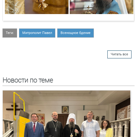
Теги:
Митрополит Павел
Всенощное бдение
Читать все
Новости по теме