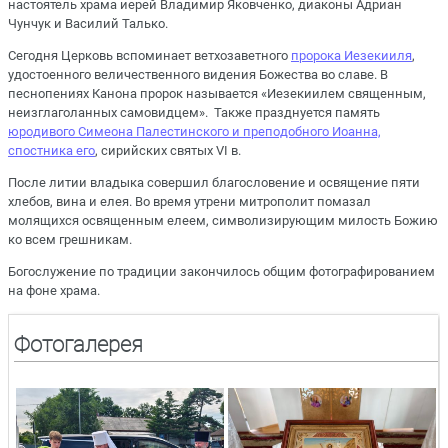
настоятель храма иерей Владимир Яковченко, диаконы Адриан
Чунчук и Василий Талько.
Сегодня Церковь вспоминает ветхозаветного
пророка Иезекииля
,
удостоенного величественного видения Божества во славе. В
песнопениях Канона пророк называется «Иезекиилем священным,
неизглаголанных самовидцем». Также празднуется память
юродивого Симеона Палестинского и преподобного Иоанна,
спостника его
, сирийских святых VI в.
После литии владыка совершил благословение и освящение пяти
хлебов, вина и елея. Во время утрени митрополит помазал
молящихся освященным елеем, символизирующим милость Божию
ко всем грешникам.
Богослужение по традиции закончилось общим фотографированием
на фоне храма.
Фотогалерея