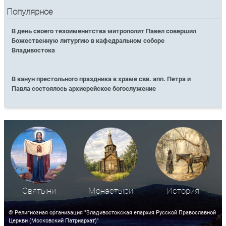
Популярное
В день своего тезоименитства митрополит Павел совершил
Божественную литургию в кафедральном соборе
Владивостока
В канун престольного праздника в храме свв. апп. Петра и
Павла состоялось архиерейское богослужение
Святыни
Монастыри
История
© Религиозная организация "Владивостокская епархия Русской Православной
Церкви (Московский Патриархат)"