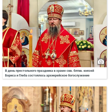
В день престольного праздника в храме свв. блгвв. князей
Бориса и Глеба состоялось архиерейское богослужение