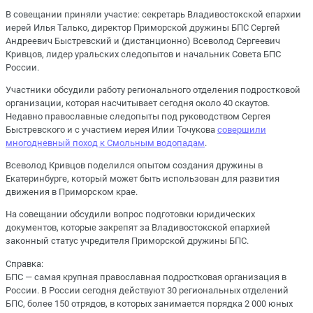
В совещании приняли участие: секретарь Владивостокской епархии
иерей Илья Талько, директор Приморской дружины БПС Сергей
Андреевич Быстревский и (дистанционно) Всеволод Сергеевич
Кривцов, лидер уральских следопытов и начальник Совета БПС
России.
Участники обсудили работу регионального отделения подростковой
организации, которая насчитывает сегодня около 40 скаутов.
Недавно православные следопыты под руководством Сергея
Быстревского и с участием иерея Илии Точукова
совершили
многодневный поход к Смольным водопадам
.
Всеволод Кривцов поделился опытом создания дружины в
Екатеринбурге, который может быть использован для развития
движения в Приморском крае.
На совещании обсудили вопрос подготовки юридических
документов, которые закрепят за Владивостокской епархией
законный статус учредителя Приморской дружины БПС.
Справка:
БПС — самая крупная православная подростковая организация в
России. В России сегодня действуют 30 региональных отделений
БПС, более 150 отрядов, в которых занимается порядка 2 000 юных