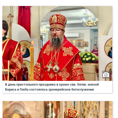
В день престольного праздника в храме свв. блгвв. князей
Бориса и Глеба состоялось архиерейское богослужение