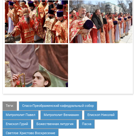
Теги:
Спасо-Преображенский кафедральный собор
Митрополит Павел
Митрополит Вениамин
Епископ Николай
Епископ Гурий
Божественная литургия
Пасха
Светлое Христово Воскресение