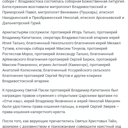
соборе г. Владивостока состоялась соборная Божественная литургия.
Богослужение возглавили митрополит Владивостокский и
Приморский Павел, митрополит Вениамин (Пушкарь), епископ
Находкинский и Преображенский Николай, епископ Арсеньевский и
Дальнегорский Гурий.
Архипастырям сослужили: протоиерей Игорь Талько, протоиерей
Владимир Капитанюк, секретарь Владивостокской епархии иерей
Илия Талько, благочинный Никольского благочиния иерей Михаил
Тутаев, ключарь собора иерей Максим Точуков, протоиерей
Ростислав Мороз, протоиерей Александр Талько, благочинный
Артемовского благочиния протоиерей Сергий Бирюк, протоиерей
Максим Романенко, игумен Антоний (Каменчук), протоиерей
Анатолий Колесников, благочинный Уссурийского сельского
благочиния протоиерей Сергий Якутов и другие клирики
Владивостокской епархии.
К празднику Святой Пасхи протоиерей Владимир Капитанюк был
награжден правом служения с открытыми Царскими вратами по
«Отче наш», иерей Владимир Яковченко и иерей Николай Манукян
были удостоены права ношения пальцы, а иерей Сергий Зверев —
права ношения наперстного креста.
После того, как верующие причастились Святых Христовых Тайн,
архиереи с духовенством и прихожанами совершили крестный ход