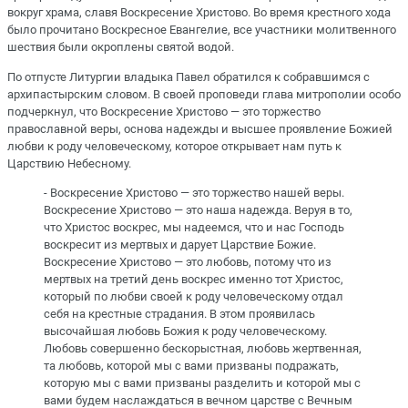
вокруг храма, славя Воскресение Христово. Во время крестного хода
было прочитано Воскресное Евангелие, все участники молитвенного
шествия были окроплены святой водой.
По отпусте Литургии владыка Павел обратился к собравшимся с
архипастырским словом. В своей проповеди глава митрополии особо
подчеркнул, что Воскресение Христово — это торжество
православной веры, основа надежды и высшее проявление Божией
любви к роду человеческому, которое открывает нам путь к
Царствию Небесному.
- Воскресение Христово — это торжество нашей веры.
Воскресение Христово — это наша надежда. Веруя в то,
что Христос воскрес, мы надеемся, что и нас Господь
воскресит из мертвых и дарует Царствие Божие.
Воскресение Христово — это любовь, потому что из
мертвых на третий день воскрес именно тот Христос,
который по любви своей к роду человеческому отдал
себя на крестные страдания. В этом проявилась
высочайшая любовь Божия к роду человеческому.
Любовь совершенно бескорыстная, любовь жертвенная,
та любовь, которой мы с вами призваны подражать,
которую мы с вами призваны разделить и которой мы с
вами будем наслаждаться в вечном царстве с Вечным