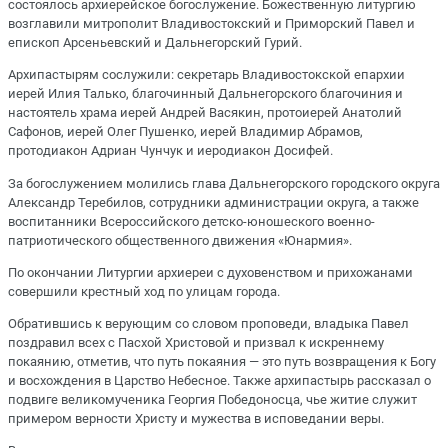
состоялось архиерейское богослужение. Божественную литургию
возглавили митрополит Владивостокский и Приморский Павел и
епископ Арсеньевский и Дальнегорский Гурий.
Архипастырям сослужили: секретарь Владивостокской епархии
иерей Илия Талько, благочинный Дальнегорского благочиния и
настоятель храма иерей Андрей Васякин, протоиерей Анатолий
Сафонов, иерей Олег Пушенко, иерей Владимир Абрамов,
протодиакон Адриан Чунчук и иеродиакон Досифей.
За богослужением молились глава Дальнегорского городского округа
Александр Теребилов, сотрудники администрации округа, а также
воспитанники Всероссийского детско-юношеского военно-
патриотического общественного движения «Юнармия».
По окончании Литургии архиереи с духовенством и прихожанами
совершили крестный ход по улицам города.
Обратившись к верующим со словом проповеди, владыка Павел
поздравил всех с Пасхой Христовой и призвал к искреннему
покаянию, отметив, что путь покаяния — это путь возвращения к Богу
и восхождения в Царство Небесное. Также архипастырь рассказал о
подвиге великомученика Георгия Победоносца, чье житие служит
примером верности Христу и мужества в исповедании веры.