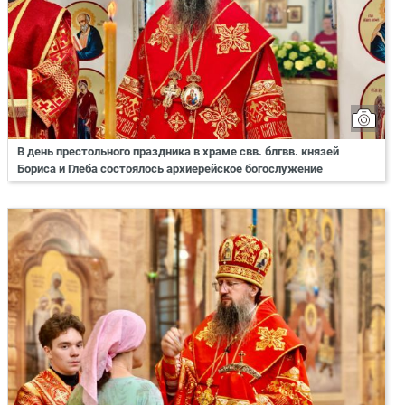
В день престольного праздника в храме свв. блгвв. князей
Бориса и Глеба состоялось архиерейское богослужение