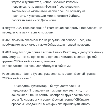
жгутов и турникетов, использование которых
невозможно на линии фронта (просто рвутся).
Тактические жгуты этой марки прошли обкатку на
практике, и уже спасли жизни сотням бойцов, -
рассказывает инок Дионисий.
В августе 2022 года Казанский храм начал собирать и передавать на
передовую гуманитарную помощь.
С 2023 помощь оказывается на регулярной основе – всё, что
необходимо медикам, а также бойцам для первой помощи.
В 2024 году Господь привёл в храм Елену, Светлану, и депутата Алёну
Штыбину. Вот тогда прихожане присоединились к волонтёрской
группе «СВОих не бросаем», которая
непосредственно взаимодействует с бойцами.
Рассказывает Елена Гусева, руководитель волонтёрской группы
"СВОих не бросаем":
– Очередной гуманитарный груз доставлен на
передовую. Это адресная помощь, привезли то, что
заказывали наши бойцы. Собирали груз практически
всем Приморьем – к волонтёрской группе "СВОих не
бросаем", созданной в Уссурийске примкнули много