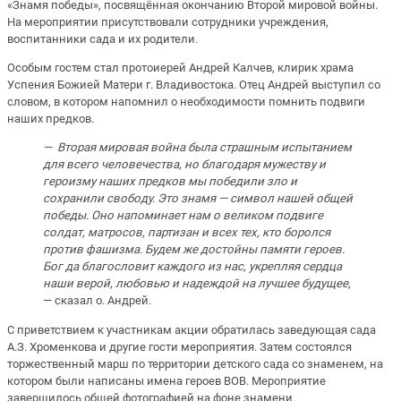
«Знамя победы», посвящённая окончанию Второй мировой войны.
На мероприятии присутствовали сотрудники учреждения,
воспитанники сада и их родители.
Особым гостем стал протоиерей Андрей Калчев, клирик храма
Успения Божией Матери г. Владивостока. Отец Андрей выступил со
словом, в котором напомнил о необходимости помнить подвиги
наших предков.
— Вторая мировая война была страшным испытанием
для всего человечества, но благодаря мужеству и
героизму наших предков мы победили зло и
сохранили свободу. Это знамя — символ нашей общей
победы. Оно напоминает нам о великом подвиге
солдат, матросов, партизан и всех тех, кто боролся
против фашизма. Будем же достойны памяти героев.
Бог да благословит каждого из нас, укрепляя сердца
наши верой, любовью и надеждой на лучшее будущее
,
— сказал о. Андрей.
С приветствием к участникам акции обратилась заведующая сада
А.З. Хроменкова и другие гости мероприятия. Затем состоялся
торжественный марш по территории детского сада со знаменем, на
котором были написаны имена героев ВОВ. Мероприятие
завершилось общей фотографией на фоне знамени.