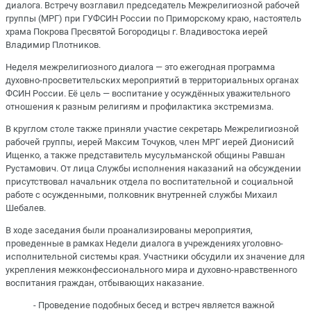
диалога. Встречу возглавил председатель Межрелигиозной рабочей
группы (МРГ) при ГУФСИН России по Приморскому краю, настоятель
храма Покрова Пресвятой Богородицы г. Владивостока иерей
Владимир Плотников.
Неделя межрелигиозного диалога — это ежегодная программа
духовно-просветительских мероприятий в территориальных органах
ФСИН России. Её цель — воспитание у осуждённых уважительного
отношения к разным религиям и профилактика экстремизма.
В круглом столе также приняли участие секретарь Межрелигиозной
рабочей группы, иерей Максим Точуков, член МРГ иерей Дионисий
Ищенко, а также представитель мусульманской общины Равшан
Рустамович. От лица Службы исполнения наказаний на обсуждении
присутствовал начальник отдела по воспитательной и социальной
работе с осужденными, полковник внутренней службы Михаил
Шебалев.
В ходе заседания были проанализированы мероприятия,
проведенные в рамках Недели диалога в учреждениях уголовно-
исполнительной системы края. Участники обсудили их значение для
укрепления межконфессионального мира и духовно-нравственного
воспитания граждан, отбывающих наказание.
- Проведение подобных бесед и встреч является важной