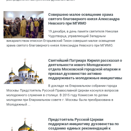
Совершено малое освящение храма
святого благоверного князя Александра
Невского при МГИМО
19 декабря, в день памяти святителя Николая
Чудотворца, управляющий Западным
викариатством епископ Егорьевский Тихон совершил малое освящение
храма святого благоверного князя Александра Невского при МГИМО.
Святейший Патриарх Кирилл рассказал о
деятельности нового Молодежного
отдела Московской городской епархии и
призвал духовенство активно
поддерживать молодежные инициативы
В докладе на Епархиальном собрании города
Москвы Предстоятель Русской Православной Церкви коснулся вопросов
молодежного служения в столице. В 2015 году Комиссия по делам
молодежи при Епархиальном cовете г. Москвы была преобразована в
Молодежный ...
Предстоятель Русской Церкви
поддержал инициативу духовенства по
созданию единых рекомендаций к