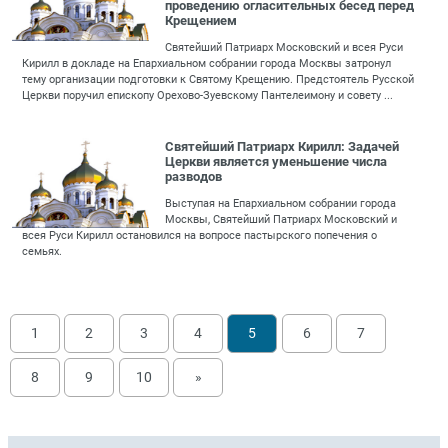
проведению огласительных бесед перед
Крещением
Святейший Патриарх Московский и всея Руси
Кирилл в докладе на Епархиальном собрании города Москвы затронул
тему организации подготовки к Святому Крещению. Предстоятель Русской
Церкви поручил епископу Орехово-Зуевскому Пантелеимону и совету ...
Святейший Патриарх Кирилл: Задачей
Церкви является уменьшение числа
разводов
Выступая на Епархиальном собрании города
Москвы, Святейший Патриарх Московский и
всея Руси Кирилл остановился на вопросе пастырского попечения о
семьях.
1
2
3
4
5
6
7
8
9
10
»