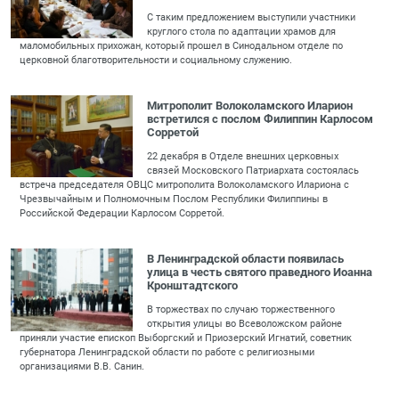
С таким предложением выступили участники
круглого стола по адаптации храмов для
маломобильных прихожан, который прошел в Синодальном отделе по
церковной благотворительности и социальному служению.
Митрополит Волоколамского Иларион
встретился с послом Филиппин Карлосом
Сорретой
22 декабря в Отделе внешних церковных
связей Московского Патриархата состоялась
встреча председателя ОВЦС митрополита Волоколамского Илариона с
Чрезвычайным и Полномочным Послом Республики Филиппины в
Российской Федерации Карлосом Сорретой.
В Ленинградской области появилась
улица в честь святого праведного Иоанна
Кронштадтского
В торжествах по случаю торжественного
открытия улицы во Всеволожском районе
приняли участие епископ Выборгский и Приозерский Игнатий, советник
губернатора Ленинградской области по работе с религиозными
организациями В.В. Санин.