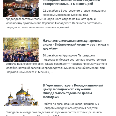
ставропигиальных монастырей
22 декабря в Зачатьевском ставропигиальном
женском монастыре Москвы под
председательством главы Синодального отдела по монастырям и
монашеству архиепископа Сергиево-Посадского Феогноста состоялось
очередное совещание наместников и игумений ...
Началась ежегодная международная
акция «Вифлеемский огонь — свет мира и
дружбы»
20 декабря на Крутицком Патриаршем
подворье в Москве состоялась торжественная
встреча Вифлеемского огня. Около семидесяти человек приняли участие в
молебне, который совершил председатель Миссионерской комиссии при
Епархиальном совете г. Москвы, ...
В Германии открыт Координационный
центр молодежного служения
Синодального отдела по делам
молодежи
Работа по организации координационных
центров молодежного служения ведется
Синодальным отделом по делам молодежи в соответствии с решением