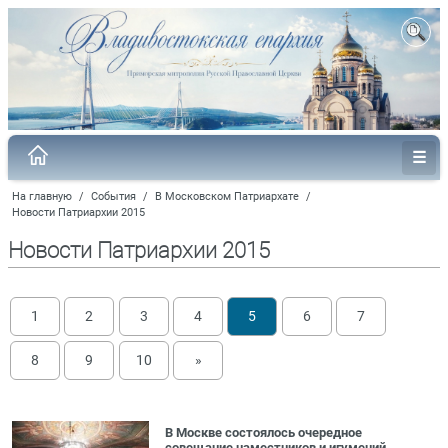
На главную
/
События
/
В Московском Патриархате
/
Новости Патриархии 2015
Новости Патриархии 2015
1
2
3
4
5
6
7
8
9
10
»
В Москве состоялось очередное
совещание наместников и игумений