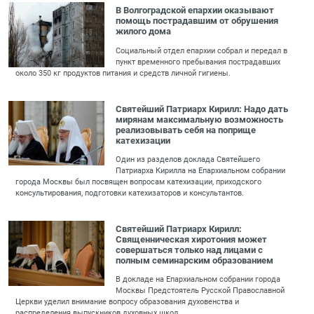
В Волгоградской епархии оказывают
помощь пострадавшим от обрушения
жилого дома
Социальный отдел епархии собрал и передал в
пункт временного пребывания пострадавших
около 350 кг продуктов питания и средств личной гигиены.
Святейший Патриарх Кирилл: Надо дать
мирянам максимальную возможность
реализовывать себя на поприще
катехизации
Один из разделов доклада Святейшего
Патриарха Кирилла на Епархиальном собрании
города Москвы был посвящен вопросам катехизации, приходского
консультирования, подготовки катехизаторов и консультантов.
Святейший Патриарх Кирилл:
Священническая хиротония может
совершаться только над лицами с
полным семинарским образованием
В докладе на Епархиальном собрании города
Москвы Предстоятель Русской Православной
Церкви уделил внимание вопросу образования духовенства и
распределения выпускников духовных школ.