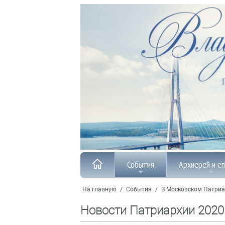
События
Архиерей и е
На главную
/
События
/
В Московском Патриа
Новости Патриархии 2020