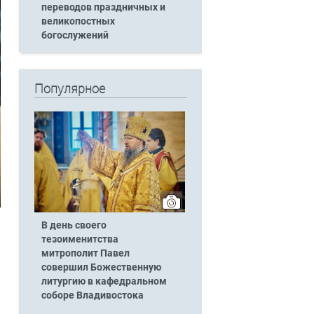
переводов праздничных и
великопостных
богослужений
Популярное
В день своего
тезоименитства
митрополит Павел
совершил Божественную
литургию в кафедральном
соборе Владивостока