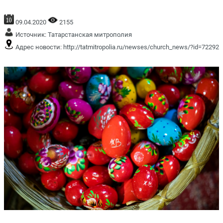
09.04.2020
2155
Источник:
Татарстанская митрополия
Адрес новости:
http://tatmitropolia.ru/newses/church_news/?id=72292