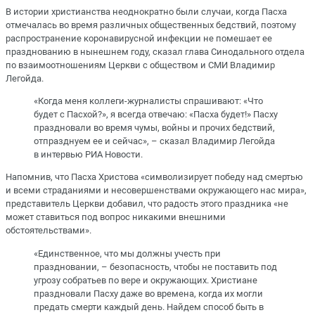
В истории христианства неоднократно были случаи, когда Пасха
отмечалась во время различных общественных бедствий, поэтому
распространение коронавирусной инфекции не помешает ее
празднованию в нынешнем году, сказал глава Синодального отдела
по взаимоотношениям Церкви с обществом и СМИ Владимир
Легойда.
«Когда меня коллеги-журналисты спрашивают: «Что
будет с Пасхой?», я всегда отвечаю: «Пасха будет!» Пасху
праздновали во время чумы, войны и прочих бедствий,
отпразднуем ее и сейчас», – сказал Владимир Легойда
в интервью РИА Новости.
Напомнив, что Пасха Христова «символизирует победу над смертью
и всеми страданиями и несовершенствами окружающего нас мира»,
представитель Церкви добавил, что радость этого праздника «не
может ставиться под вопрос никакими внешними
обстоятельствами».
«Единственное, что мы должны учесть при
праздновании, – безопасность, чтобы не поставить под
угрозу собратьев по вере и окружающих. Христиане
праздновали Пасху даже во времена, когда их могли
предать смерти каждый день. Найдем способ быть в