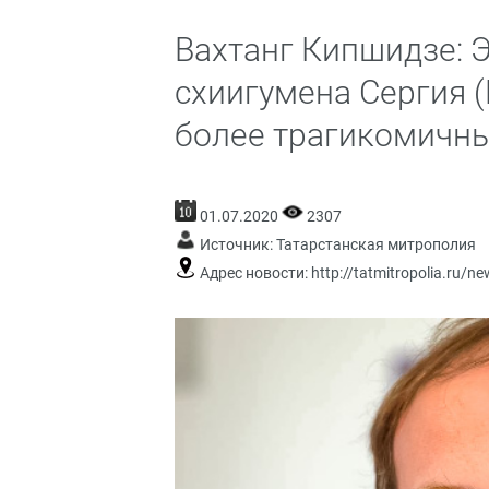
Вахтанг Кипшидзе: 
схиигумена Сергия 
более трагикомичн
01.07.2020
2307
Источник:
Татарстанская митрополия
Адрес новости:
http://tatmitropolia.ru/