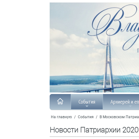
События
Архиерей и е
На главную
/
События
/
В Московском Патриа
Новости Патриархии 2020