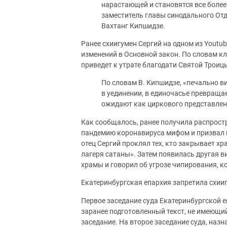
нарастающей и становятся все боле
заместитель главы синодального От
Вахтанг Кипшидзе.
Ранее схиигумен Сергий на одном из Youtu
изменений в Основной закон. По словам кл
приведет к утрате благодати Святой Троиц
По словам В. Кипшидзе, «печально в
в уединении, в единочасье превраща
ожидают как циркового представлен
Как сообщалось, ранее получила распростр
пандемию коронавируса мифом и призвал к
отец Сергий проклял тех, кто закрывает х
лагеря сатаны». Затем появилась другая в
храмы и говорил об угрозе чипирования, 
Екатеринбургская епархия запретила схии
Первое заседание суда Екатеринбургской е
заранее подготовленный текст, не имеющи
заседание. На второе заседание суда, назн