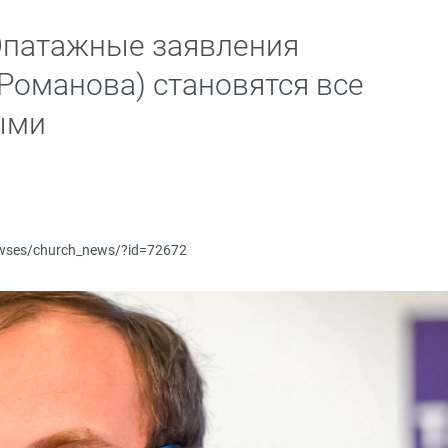
Эпатажные заявления
(Романова) становятся все
ыми
newses/church_news/?id=72672