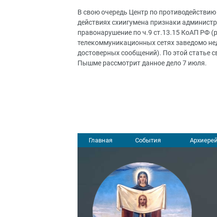
В свою очередь Центр по противодействию
действиях схиигумена признаки админист
правонарушение по ч.9 ст.13.15 КоАП РФ (
телекоммуникационных сетях заведомо не
достоверных сообщений). По этой статье св
Пышме рассмотрит данное дело 7 июля.
Главная
События
Архиерей