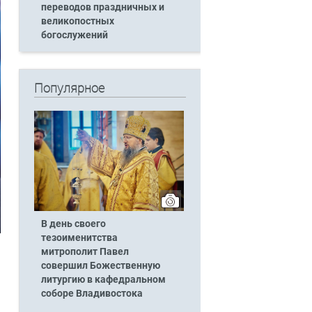
переводов праздничных и
великопостных
богослужений
Популярное
В день своего
тезоименитства
митрополит Павел
совершил Божественную
литургию в кафедральном
соборе Владивостока