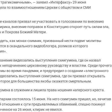
е трагикомичными», — заявил «Интерфаксу» 29 июня
дела по взаимоотношениям Церкви с обществом и СМИ
be-каналов призвал не участвовать в голосовании по внесению
ирика, внесение поправок в Конституцию откроет путь силам зла,
ы и Покрова Божией Матери.
идеть, как монах-схимник, призванный нести подвиг молитвы
ется в скандального видеоблогера, роликов которого
ия».
анение видеозапись выступления схиигумена, где он назвал
 неподчинению церковному руководству и властям. Среди прочего
рамы во время пандемии, и предупредил о создании «электронного
идеозапись выступления схиигумена, где он призвал открывать
которое для большинства якобы окажется смертельным.
гумена в служении и лишила права ношения наперсного креста.
пархии состоялось 15 июня. На него схиигумен пришел, но, зачитав
й отношения к сути предъявляемых обвинений, спешно покинул
аченное на 26 июня, клирик не явился.