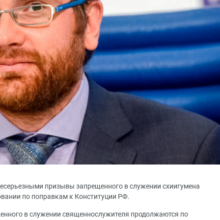
несерьезными призывы запрещенного в служении схиигумена
овании по поправкам к Конституции РФ.
енного в служении священнослужителя продолжаются по