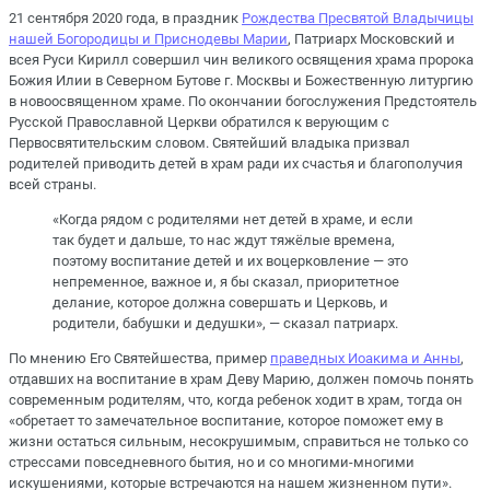
21 сентября 2020 года, в праздник
Рождества Пресвятой Владычицы
нашей Богородицы и Приснодевы Марии
, Патриарх Московский и
всея Руси Кирилл совершил чин великого освящения храма пророка
Божия Илии в Северном Бутове г. Москвы и Божественную литургию
в новоосвященном храме. По окончании богослужения Предстоятель
Русской Православной Церкви обратился к верующим с
Первосвятительским словом. Святейший владыка призвал
родителей приводить детей в храм ради их счастья и благополучия
всей страны.
«Когда рядом с родителями нет детей в храме, и если
так будет и дальше, то нас ждут тяжёлые времена,
поэтому воспитание детей и их воцерковление — это
непременное, важное и, я бы сказал, приоритетное
делание, которое должна совершать и Церковь, и
родители, бабушки и дедушки», — сказал патриарх.
По мнению Его Святейшества, пример
праведных Иоакима и Анны
,
отдавших на воспитание в храм Деву Марию, должен помочь понять
современным родителям, что, когда ребенок ходит в храм, тогда он
«обретает то замечательное воспитание, которое поможет ему в
жизни остаться сильным, несокрушимым, справиться не только со
стрессами повседневного бытия, но и со многими-многими
искушениями, которые встречаются на нашем жизненном пути».