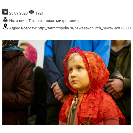
23.09.2020
1921
Источник:
Татарстанская митрополия
Адрес новости:
http://tatmitropolia.ru/newses/church_news/?id=73000