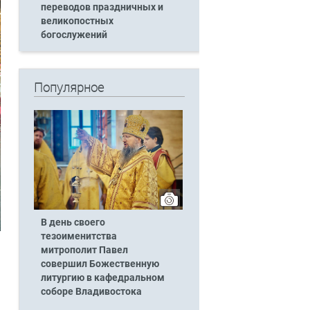
переводов праздничных и
великопостных
богослужений
Популярное
В день своего
тезоименитства
митрополит Павел
совершил Божественную
литургию в кафедральном
соборе Владивостока