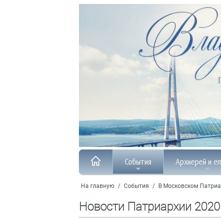
События
Архиерей и е
На главную
/
События
/
В Московском Патриа
Новости Патриархии 2020