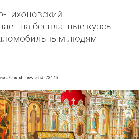
о-Тихоновский
шает на бесплатные курсы
маломобильным людям
newses/church_news/?id=73145