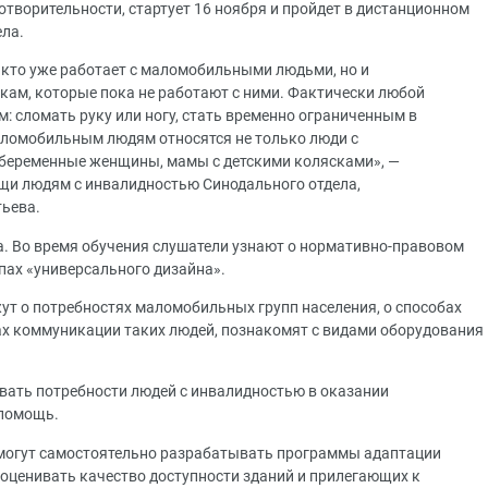
творительности, стартует 16 ноября и пройдет в дистанционном
ела.
, кто уже работает с маломобильными людьми, но и
ам, которые пока не работают с ними. Фактически любой
 сломать руку или ногу, стать временно ограниченным в
маломобильным людям относятся не только люди с
 беременные женщины, мамы с детскими колясками», —
щи людям с инвалидностью Синодального отдела,
тьева.
а. Во время обучения слушатели узнают о нормативно-правовом
пах «универсального дизайна».
ут о потребностях маломобильных групп населения, о способах
ах коммуникации таких людей, познакомят с видами оборудования
овать потребности людей с инвалидностью в оказании
 помощь.
смогут самостоятельно разрабатывать программы адаптации
оценивать качество доступности зданий и прилегающих к