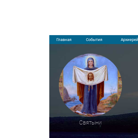
Главная
События
Архиерей
Святыни