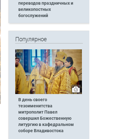
переводов праздничных и
великопостных
богослужений
Популярное
В день своего
тезоименитства
митрополит Павел
совершил Божественную
литургию в кафедральном
соборе Владивостока