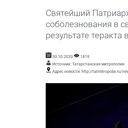
Святейший Патриар
соболезнования в с
результате теракта 
30.10.2020
1819
Источник:
Татарстанская митрополия
Адрес новости:
http://tatmitropolia.ru/