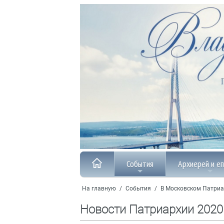
События
Архиерей и е
На главную
/
События
/
В Московском Патриа
Новости Патриархии 2020