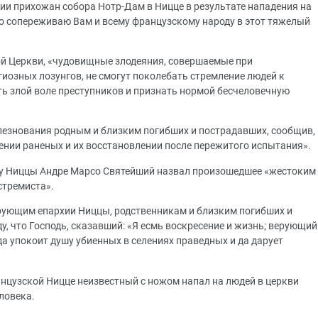
нии прихожан собора Нотр-Дам в Ницце в результате нападения на
о сопереживаю Вам и всему французскому народу в этот тяжелый
ой Церкви, «чудовищные злодеяния, совершаемые при
озных лозунгов, не смогут поколебать стремление людей к
ть злой воле преступников и признать нормой бесчеловечную
лезнования родным и близким погибших и пострадавших, сообщив,
ении раненых и их восстановлении после пережитого испытания».
опу Ниццы Андре Марсо Святейший назвал произошедшее «жестоким
стремиста».
рующим епархии Ниццы, родственникам и близким погибших и
, что Господь, сказавший: «Я есмь воскресение и жизнь; верующий
 «да упокоит душу убиенных в селениях праведных и да дарует
анцузской Ницце неизвестный с ножом напал на людей в церкви
ловека.