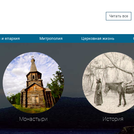
Читать все
 и епархия
Митрополия
Церковная жизнь
Монастыри
История