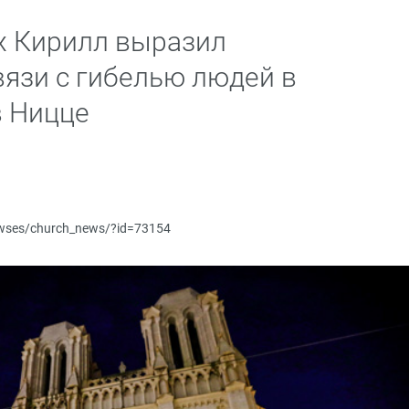
х Кирилл выразил
вязи с гибелью людей в
в Ницце
newses/church_news/?id=73154