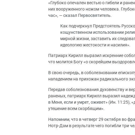
«Глубоко опечален вестью о гибели и ране
них вооруженного ножом человека. Глубок
час», — сказал Первосвятитель.
Как подчеркнул Предстоятель Русск
кощунственном использовании религи
мирной жизни, заставить их следова
идеологию жестокости и насилия».
Патриарх Кирилл выразил искренние собо
что молится Богу «о скорейшем выздоровл
В свою очередь, в соболезновании еписк
нападением на прихожан радикального эк
Передав соболезнования духовенству и ве
раненых, патриарх Кирилл выразил надежду
в Меня, если и умрет, оживет» (Ин. 11:25),
утешение всем скорбящим».
Напомним, что в четверг 29 октября во фр
Нотр-Дам в результате чего погибли три че