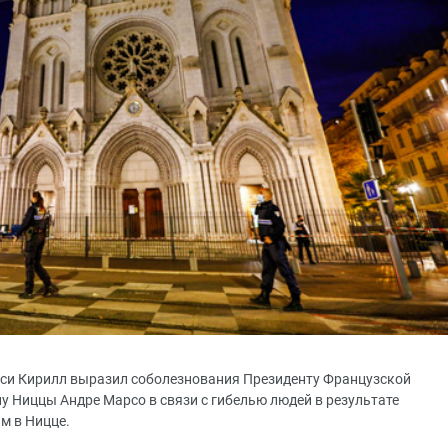
уси Кирилл выразил соболезнования Президенту Французской
 Ниццы Андре Марсо в связи с гибелью людей в результате
м в Ницце.