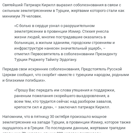
Святейший Патриарх Кирилл выразил соболезнования в связи с
сильным землетрясением в Турции, жертвами которого стали как
минимум 79 человек.
«С болью в сердце узнал о разрушительном
землетрясении в провинции Измир. Стихия унесла
жизни людей, многие пострадавшие оказались в
больницах, а жилым зданиям, городским строениям и
инфраструктуре нанесен значительный ущерб», –
отметил Первосвятитель в соболезновании Президенту
Турции Реджепу Тайипу Эрдогану.
Передав свои искренние соболезнования, Предстоятель Русской
Церкви сообщил, что скорбит «вместе с турецким народом, родными
и близкими погибших».
«Прошу Вас передать им слова утешения и поддержки,
раненым пожелания скорейшего выздоровления, а
всем тем, кто трудится сейчас над разбором завалов,
крепости сил и духа», – заключил патриарх Кирилл.
Напомним, что в пятницу 30 октября произошло мощное
землетрясение на западе Турции, в провинции Измир, которое также
ощущалось и в Греции. По последним данным, жертвами трагедии