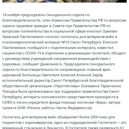
18 ноября председатель Синодального отдела по
благотворительности, член Комиссии Правительства РФ по вопросам
охраны здоровья граждан и Совета при Правительстве РФ по
вопросам попечительства в социальной сфере епископ Орехово-
Зуевский Пантелеимон посетил госпиталь для ветеранов войн и
психоневрологический интернат №10 Санкт-Петербурга. Епископ
Пантелеимон пообщался с подопечными интерната, навестил
пациентов с COVID-19 в отделении и реанимации госпиталя, обсудил
с руководством учреждений направления взаимодействия с
Церковью, сообщает Диакония.ru. Председателя Синодального
отдела по благотворительности сопровождали главный врач
церковной Больницы Святителя Алексия Алексей Заров,
исполнительный директор Санкт-Петербургской благотворительной
общественной организации «Перспективы» Екатерина Таранченко.
Поездка была организована при поддержке правительства Санкт-
Петербурга, аппарата полномочного представителя президента в
СЗФО и лично учредителя фонда помощи хосписам «Вера», автора
проекта ОНФ «Регион заботы» Нюты Федермессер.
Госпиталь для ветеранов войн объединяет более 2000 коек для
пациентов с коронавирусом, одно из подразделений Госпиталя — это
временный стационар в Ленэкспо. В Госпитале также развернуто 61