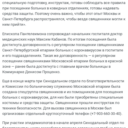
специальную подготовку, инструктаж, готовы соблюдать все правила
при посещении больных в ковидных отделениях, готовы надевать
средства защиты. Поэтому очень важно, чтобы этот опыт Москвы и
Санкт-Петербурга распространялся, чтобы везде священники могли к
ним прийти».
Епископа Пантелеимона сопровождал начальник госпиталя доктор
медицинских наук Максим Кабанов. По итогам посещения была
достигнута договоренность о регулярном посещении священниками
Санкт-Петербургской епархии больных с коронавирусом в госпитале
и его подразделениях. Такая же договоренность — о регулярном
посещении священниками Московской епархии больных в красной
зоне — ранее была достигнута с главным врачом больницы в
Коммунарке Денисом Проценко.
Еще в конце марта при Синодальном отделе по благотворительности
и Комиссии по больничному служению Московской епархии была
создана спецгруппа священников и их помощников для посещения
больных с коронавирусом, для них были приобретены специальные
костюмы и средства защиты. Священники прошли инструктаж по
технике безопасности. Для вызова священника в Москве был
организован отдельный круглосуточный телефон (+7-903-660-30-40).
При участии эпидемиологов в начале апреля Синодальный отдел по