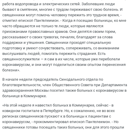
работа водопровода и электрических сетей. Заболевшие люди
бывают в смятении, многие с трудом переживают свою болезнь. И
священники могут помочь человеку пережить это трудное время, -
отметил епископ Пантелеимон. - Когда я посещаю больницы, ко мне
часто обращаются не только те люди, которые являются
прихожанами православных храмов. Они делятся своим горем,
рассказывают о своих тревогах, печалях, благодарят за слова
поддержки и утешения. Священники проходят специальную
подготовку и умеют сочувствовать, сопереживать, со вниманием
выслушивать людей, помогать пережить страдания. Есть
священнослужители — я сам в их числе, которые уже переболели
коронавирусом, и они могут поделиться своим опытом перенесения
болезни».
В начале недели председатель Синодального отдела по
благотворительности, член Общественного Совета при Департамента
здравоохранения Москвы посетил также больных с коронавирусом в
больнице в Коммунарке.
«На этой неделе я навестил больных в Коммунарке, сейчас - в
ковидном госпитале в Петербурге. Но, к сожалению, не во всех
регионах священников пускают к в больницы к пациентам с
коронавирусом, - прокомментировал епископ Пантелеимон. - Но
священники готовы посещать таких больных, они для этого прошли