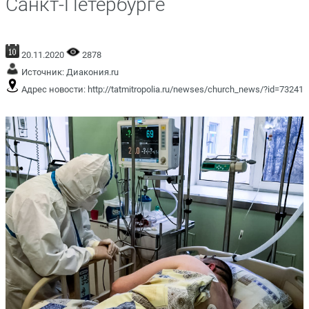
Санкт-Петербурге
20.11.2020
2878
Источник:
Диакония.ru
Адрес новости:
http://tatmitropolia.ru/newses/church_news/?id=73241