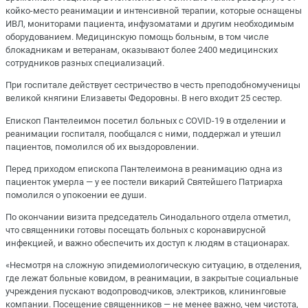
койко-место реанимации и интенсивной терапии, которые оснащены
ИВЛ, мониторами пациента, инфузоматами и другим необходимым
оборудованием. Медицинскую помощь больным, в том числе
блокадникам и ветеранам, оказывают более 2400 медицинских
сотрудников разных специализаций.
При госпитале действует сестричество в честь преподобномученицы
великой княгини Елизаветы Федоровны. В него входит 25 сестер.
Епископ Пантелеимон посетил больных с COVID-19 в отделении и
реанимации госпиталя, пообщался с ними, поддержал и утешил
пациентов, помолился об их выздоровлении.
Перед приходом епископа Пантелеимона в реанимацию одна из
пациенток умерла — у ее постели викарий Святейшего Патриарха
помолился о упокоении ее души.
По окончании визита председатель Синодального отдела отметил,
что священники готовы посещать больных с коронавирусной
инфекцией, и важно обеспечить их доступ к людям в стационарах.
«Несмотря на сложную эпидемиологическую ситуацию, в отделения,
где лежат больные ковидом, в реанимации, в закрытые социальные
учреждения пускают водопроводчиков, электриков, клининговые
компании. Посещение священников — не менее важно, чем чистота,