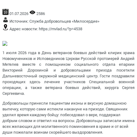
01.07.2026
2586
Источник:
Служба добровольцев «Милосердие»
Адрес новости:
https://mvlad.ru/?p=4538
1 июля 2026 года в День ветеранов боевых действий клирик храма
Новомучеников и Исповедников Церкви Русской протоиерей Андрей
Метелев вместе с помощником социального отдела епархии
Викторией Дорохиной и добровольцами прихода посетили
Дальневосточный окружной медицинский центр. Гости поздравили
проходящих здесь лечение участников Специальной военной
операции, а также ветерана боевых действий, хирурга Сергея
Сергеевича.
Добровольцы принесли пациентам иконы и вкусную домашнюю
выпечку, которую сами испекли накануне на приходе. Священник
уделил время каждому бойцу: побеседовал о вере, поддержал
добрым словом и ответил на вопросы. Добровольцы записали имена
всех желающих для молитвенного поминовения в храме и от всей
души пожелали воинам скорейшего выздоровления.