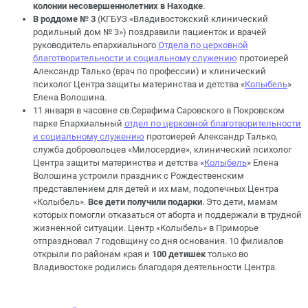
колонии несовершеннолетних в Находке
.
В роддоме № 3
(КГБУЗ «Владивостокский клинический
родильный дом № 3») поздравили пациенток и врачей
руководитель епархиального
Отдела по церковной
благотворительности и социальному служению
протоиерей
Александр Талько (врач по профессии) и клинический
психолог Центра защиты материнства и детства «
Колыбель
»
Елена Волошина.
11 января в часовне св.Серафима Саровского в Покровском
парке Епархиальный
отдел по церковной благотворительности
и социальному служению
протоиерей Александр Талько,
служба добровольцев «Милосердие», клинический психолог
Центра защиты материнства и детства «
Колыбель
» Елена
Волошина устроили праздник с Рождественским
представлением для детей и их мам, подопечных Центра
«Колыбель».
Все дети получили подарки
. Это дети, мамам
которых помогли отказаться от аборта и поддержали в трудной
жизненной ситуации. Центр «Колыбель» в Приморье
отпраздновал 7 годовщину со дня основания. 10 филиалов
открыли по районам края и
100 детишек
только во
Владивостоке родились благодаря деятельности Центра.