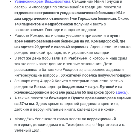
Успенский храм Владивостока
. Священник Илия Точуков и
сестры милосердия по сложившейся традиции посетили
отделение сестринского ухода в клинической больнице №4
и
два хирургических отделения 1-ой Городской больницы
. Около
140 пациентов и медработников
получили весть о
воплотившемся Господе и сладкие подарки.
Радость Рождества и слова утешения привезли и в
пункт
временного размещения беженцев на ул. Командорской, где
находится 29 детей и около 40 взрослых
. Здесь пели не только
рождественский тропарь, но и украинские колядки.
В этот же день побывали в
п. Рыбачьем
, с которым наш храм
так же связывают давние и теплые отношения. Дети
рассказывали батюшке о Рождестве, а взрослые задавали
интересующие вопросы.
50 жителей посёлка получили подарки
.
8 января отец Андрей Калчев с сестрами принесли весть о
рождении Богомладенца
бездомным – на ул. Луговой и на
железнодорожном вокзале раздали 65 подарков
(фото
здесь
).
А так же посетили
беженцев в Пункте временного размещения
на 37-м км
. Здесь кроме сладостей раздавали крестики,
детские и вероучительные книги, календари и иконки.
Молодёжь Успенского храма посетила
коррекционный
интернат,
детские дома в с. Тимофееевка, с. Черниговка и с.
Зеленый Дол.