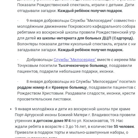
Показали Рождественский спектакль, играли с детьми. Дети
отгадывали загадки.
Каждый ребёнок получил подарок
.
· 9 января добровольцы Службы "Милосердие" совместно с
молодёжным движением Покровского кафедрального собора 
ребятами из воскресной школы провели Рождественский утр
для детей
из школы-интерната для больных ДЦП (Садгород).
Волонтеры показали детям кукольный спектакль, играли с ни
загадывали загадки.
Каждый ребёнок получил подарок.
· Добровольцы
Службы "Милосердие"
вместе с иереем Ма
Точуковым посетили
Тысячекоечную больницу
, поздравили
пациентов, подарили небольшие подарки, иконки.
· 8 января добровольцы из Службы "Милосердие" посетили
роддом номер 4
и
Краевую больницу
, поздравили пациентов с
Рождеством Христовым. Раздавали сладости, иконки, крестик
просветительские листовки.
9 января молодёжка и дети из воскресной школы при храме
Порт-Артурской иконы Божией Матери г. Владивостока провели
утренник
в детском доме №4
по ул. Космонавтов, 19. Нас
ждали ребята в возрасте с 3 до 16 лет, в количестве
55 человек
.
Привезли в подарок торты и мыльно-шампунные наборы, о