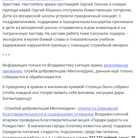
Христово. Настоятель храма протоиерей Сергий Сенник и клирик
прихода иерей Сергий Ющенко отслужили божественную литургию.
Дети из воскресной школы устроили праздничный концерт. С
поздравлениями, подарками и праздничным концертом прихожане
и дети из воскресной школы отправились в дом инвалидов и на
пограничную заставу. На заставе ребята тоже получили подарок –
экскурсию в музее боевой славы и показательное учебное
задержание нарушителя границы с помощью служебной овчарки.
* * *
Информация только по Владивостоку (четыре храма,
молодёжное
движение
, служба добровольцев «Милосердие), данные ещё только
собираются и обрабатываются.
К празднику в храмах и магазинах краевой столицы было собрано
(чтобы каждый мог почувствовать себя волхвом, несущим дары
Богомладенцу):
- Службой добровольцев Милосердие»
отдела по Церковной
благотворительности и социальному служению
Владивостокской
епархии проведена Благотворительная акция «Подари радость на
Рождество». В магазинах города (поэтому известна цена) подарков
(продукты питания, сладости, подгузники, средства гигиены,
подарочные наборы и т.д.) собрано на сумму
227 772 рублей
; денег:
75