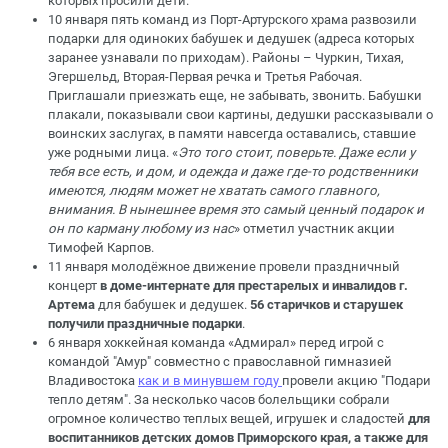
которых просили дети.
10 января пять команд из Порт-Артурского храма развозили
подарки для одиноких бабушек и дедушек (адреса которых
заранее узнавали по приходам). Районы – Чуркин, Тихая,
Эгершельд, Вторая-Первая речка и Третья Рабочая.
Приглашали приезжать еще, не забывать, звонить. Бабушки
плакали, показывали свои картины, дедушки рассказывали о
воинских заслугах, в памяти навсегда оставались, ставшие
уже родными лица. «
Это того стоит, поверьте. Даже если у
тебя все есть, и дом, и одежда и даже где-то родственники
имеются, людям может не хватать самого главного,
внимания. В нынешнее время это самый ценный подарок и
он по карману любому из нас
» отметил участник акции
Тимофей Карпов.
11 января молодёжное движение провели праздничный
концерт
в доме-интернате для престарелых и инвалидов г.
Артема
для бабушек и дедушек.
56 старичков и старушек
получили праздничные подарки
.
6 января хоккейная команда «Адмирал» перед игрой с
командой "Амур" совместно с православной гимназией
Владивостока
как и в минувшем году
провели акцию "Подари
тепло детям". За несколько часов болельщики собрали
огромное количество теплых вещей, игрушек и сладостей
для
воспитанников детских домов Приморского края, а также для