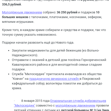
336,5 рублей
.
Молодёжным движением
собрано:
36 250 рублей
и подарков
10
больших мешков
с тапочками, платочками, носочками, зефиром,
мягкими игрушками.
Кроме того, в каждом храме собирали и средства и подарки, так что
точную сумму указать невозможно.
Подарки начали развозить ещё до Нового года.
Закупили медикаменты для детей беженцев (из Вольно-
Надеждинского).
Отправили с оказией в детский дом посёлка Горнореченский
Кавалеровского района и для многодетной семьи сладкие
подарки.
Служба "Милосердие" пригласила инвалидов из общества
"Ковчег" на
праздничную вечернюю службу
в Покровский
кафедральный собор; волонтеры помогли им добраться до
храма.
· 8 января 2015 года
Епархиальная служба добровольцев
"Милосердие"
совместно с
молодёжным движением
провели
детский утренник с детьми из
детской больницы № 3 (на Змеи