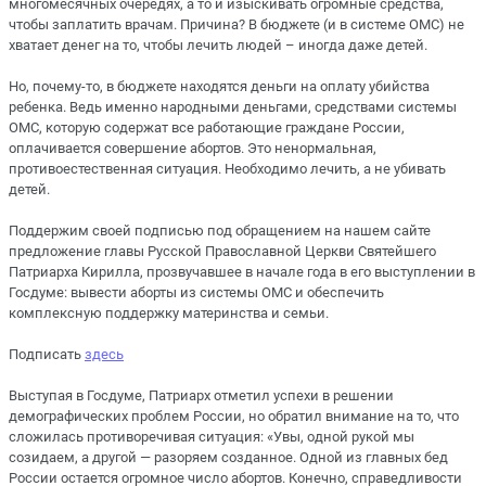
многомесячных очередях, а то и изыскивать огромные средства,
чтобы заплатить врачам. Причина? В бюджете (и в системе ОМС) не
хватает денег на то, чтобы лечить людей – иногда даже детей.
Но, почему-то, в бюджете находятся деньги на оплату убийства
ребенка. Ведь именно народными деньгами, средствами системы
ОМС, которую содержат все работающие граждане России,
оплачивается совершение абортов. Это ненормальная,
противоестественная ситуация. Необходимо лечить, а не убивать
детей.
Поддержим своей подписью под обращением на нашем сайте
предложение главы Русской Православной Церкви Святейшего
Патриарха Кирилла, прозвучавшее в начале года в его выступлении в
Госдуме: вывести аборты из системы ОМС и обеспечить
комплексную поддержку материнства и семьи.
Подписать
здесь
Выступая в Госдуме, Патриарх отметил успехи в решении
демографических проблем России, но обратил внимание на то, что
сложилась противоречивая ситуация: «Увы, одной рукой мы
созидаем, а другой — разоряем созданное. Одной из главных бед
России остается огромное число абортов. Конечно, справедливости