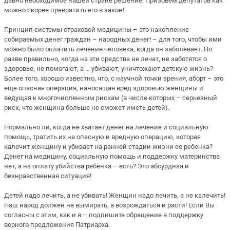
давно необходимое нашей стране решение. Призовем депутатов как
можно скорее превратить его в закон!
Принцип системы страховой медицины – это накопление
собираемых денег граждан – народных денег! – для того, чтобы ими
можно было оплатить лечение человека, когда он заболевает. Но
разве правильно, когда на эти средства не лечат, не заботятся о
здоровье, не помогают, а … убивают, уничтожают детскую жизнь?
Более того, хорошо известно, что, с научной точки зрения, аборт – это
еще опасная операция, наносящая вред здоровью женщины и
ведущая к многочисленным рискам (в числе которых – серьезный
риск, что женщина больше не сможет иметь детей).
Нормально ли, когда не хватает денег на лечение и социальную
помощь, тратить их на опасную и вредную операцию, которая
калечит женщину и убивает на ранней стадии жизни ее ребенка?
Денег на медицину, социальную помощь и поддержку материнства
нет, а на оплату убийства ребенка – есть? Это абсурдная и
безнравственная ситуация!
Детей надо лечить, а не убивать! Женщин надо лечить, а не калечить!
Наш народ должен не вымирать, а возрождаться и расти! Если Вы
согласны с этим, как и я – подпишите обращение в поддержку
верного предложения Патриарха.