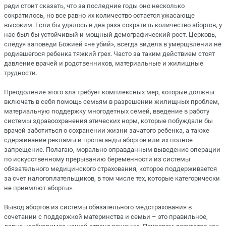
ради стоит сказать, что за последние годы оно несколько
сократилось, но все равно их количество остается ужасающе
высоким. Если бы удалось в два раза сократить количество абортов, у
нас был бы устойчивый и мощный демографический рост. Церковь,
следуя заповеди Божией «не убий», всегда видела в умерщвлении не
родившегося ребенка тяжкий грех. Часто за таким действием стоят
давление врачей и родственников, материальные и жилищные
трудности.
Преодоление этого зла требует комплексных мер, которые должны
включать в себя помощь семьям в разрешении жилищных проблем,
материальную поддержку многодетных семей, введение в работу
системы здравоохранения этических норм, которые побуждали бы
врачей заботиться о сохранении жизни зачатого ребенка, а также
сдерживание рекламы и пропаганды абортов или их полное
запрещение. Полагаю, морально оправданным выведение операции
по искусственному прерыванию беременности из системы
обязательного медицинского страхования, которое поддерживается
за счет налогоплательщиков, в том числе тех, которые категорически
не приемлют аборты».
Вывод абортов из системы обязательного медстрахования в
сочетании с поддержкой материнства и семьи – это правильное,