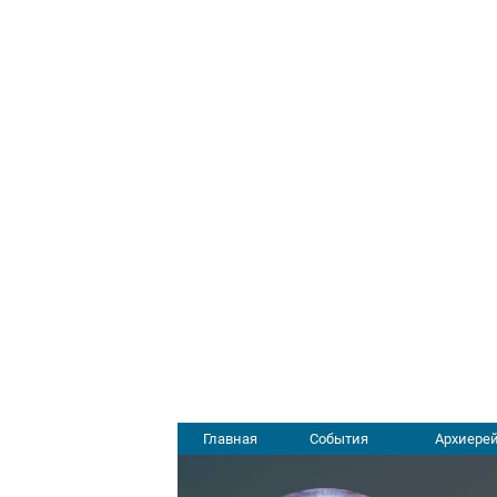
Главная
События
Архиерей