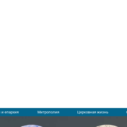
 и епархия
Митрополия
Церковная жизнь