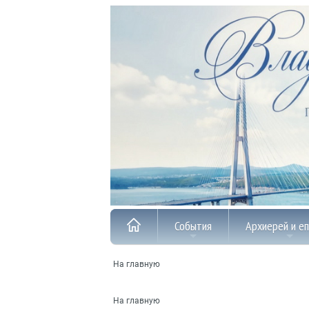
События
Архиерей и е
На главную
На главную