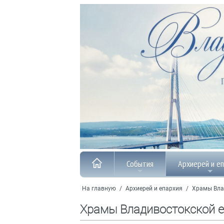
События
Архиерей и е
На главную
/
Архиерей и епархия
/
Храмы Вла
Храмы Владивостокской 