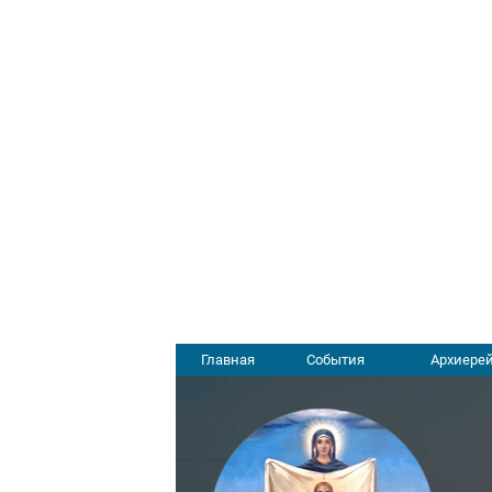
Главная
События
Архиерей