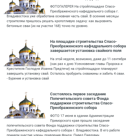
ФОТОГАЛЕРЕЯ На стройплощадке Спасо-
Преображенского кафедрального собора г.
Владивостока уже обработана основная часть свай. В осенние месяцы
строителям пришлось решать кропотливую задачу: как выровнять
бетонные сваи (их на участке 168) точно по уровню.
На площадке строительства Спасо-
Преображенского кафедрального собора
завершается установка свайного поля
На этой неделе, возможно, даже до 11 сентября
(как раз к дню Усекновение главы Пророка и
Крестителя Господня Иоанна Предтечи) на стройплощадке планируют
завершить установку свай. Осталось пробурить скважины и забить 4 сваи.
- Бурение и установка свай
Состоялось первое заседание
Попечительского совета Фонда
поддержки строительства Спасо-
Преображенского собора
ФОТО 17 июня в здании Администрации
Приморского края прошло заседание
попечительского совета Фонда поддержки строительства Спасо-
Преображенского кафедрального собора г. Владивостока. В его работе
приняли участие члены правления Фонда: Павел Павлович