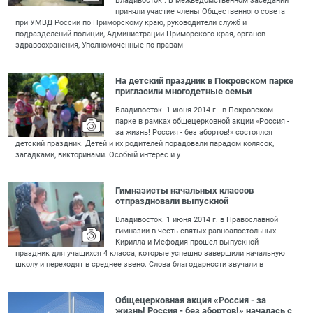
Владивосток . В межведомственном заседании
приняли участие члены Общественного совета
при УМВД России по Приморскому краю, руководители служб и
подразделений полиции, Администрации Приморского края, органов
здравоохранения, Уполномоченные по правам
На детский праздник в Покровском парке
пригласили многодетные семьи
Владивосток. 1 июня 2014 г . в Покровском
парке в рамках общецерковной акции «Россия -
за жизнь! Россия - без абортов!» состоялся
детский праздник. Детей и их родителей порадовали парадом колясок,
загадками, викторинами. Особый интерес и у
Гимназисты начальных классов
отпраздновали выпускной
Владивосток. 1 июня 2014 г. в Православной
гимназии в честь святых равноапостольных
Кирилла и Мефодия прошел выпускной
праздник для учащихся 4 класса, которые успешно завершили начальную
школу и переходят в среднее звено. Слова благодарности звучали в
Общецерковная акция «Россия - за
жизнь! Россия - без абортов!» началась с