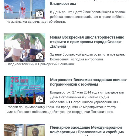
Владивостока
В День защиты детей все вспоминают о правах
ребёнка, совершенно забывая о праве ребёнка
на жизнь, когда речь идет об абортах
Новая Воскресная школа торжественно
открыта в приморском городе Спасск-
Дальний
Здание Воскресной школы освятил в праздник
Вознесения Господня митрополит
Владивостокский и Приморский Вениамин.
Митрополит Вениамин поздравил воинов-
пограничников с юбилеем
Владивосток. 27 мая 2014 года отпраздновали
День Пограничника и 75-летие со дня
образования Пограничного управления ФСБ
России по Приморскому краю. На праздничные мероприятия в театр
имени Горького собрались действующие сотрудники Пограничного
Пленарное заседание Международной
конференции «Православие и корейцы»