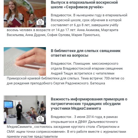
Выпуск в епархиальной воскресной
школе «Серафимов ручеёк»
Владивосток. В нынешнем году в епархиальной
Воскресной школе, срок обучения в которой
составляет от 6 до 8 лет, завершили учёбу
восемь человек в возрасте от 14 до 17 лет: Анна Акимова, Маргарита
Васильева, Анна Дудник, София Орлова, Мария Прихотько,
В библиотеке для слепых священник
ответил на вопросы
Владивосток. Помощник миссионерского
отдела Владивостокской епархии священник
Андрей Тищук встретился с читателями
Приморской краевой библиотеки для слепых. Тема встречи: 700-летие со
дня рождения преподобного Сергия Радонежского. Батюшка
Важность информирования приморцев о
патриотических традициях обсудили
участники МедиаСаммита
Владивосток . 3 июня 2014 года, в рамках
открывшегося в ДВФУ Дальневосточного
МедиаСаммита , состоялось заседание круглого стола «Патриотизм и
СМИ: ищем точки соприкосновения». В его работе вместе с журналистами
приняли участие представители