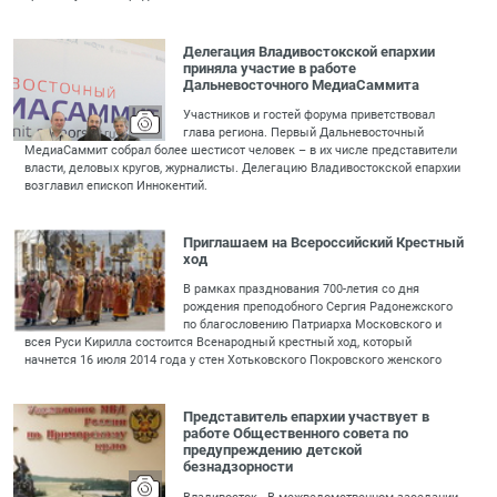
Делегация Владивостокской епархии
приняла участие в работе
Дальневосточного МедиаСаммита
Участников и гостей форума приветствовал
глава региона. Первый Дальневосточный
МедиаСаммит собрал более шестисот человек – в их числе представители
власти, деловых кругов, журналисты. Делегацию Владивостокской епархии
возглавил епископ Иннокентий.
Приглашаем на Всероссийский Крестный
ход
В рамках празднования 700-летия со дня
рождения преподобного Сергия Радонежского
по благословению Патриарха Московского и
всея Руси Кирилла состоится Всенародный крестный ход, который
начнется 16 июля 2014 года у стен Хотьковского Покровского женского
Представитель епархии участвует в
работе Общественного совета по
предупреждению детской
безнадзорности