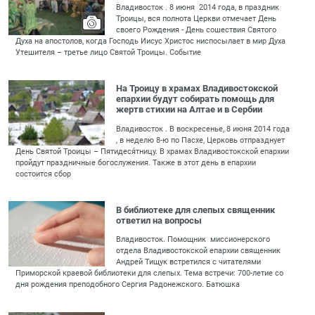
Владивосток . 8 июня 2014 года, в праздник
Троицы, вся полнота Церкви отмечает День
своего Рождения - День сошествия Святого
Духа на апостолов, когда Господь Иисус Христос ниспосылает в мир Духа
Утешителя – третье лицо Святой Троицы. Событие
На Троицу в храмах Владивостокской
епархии будут собирать помощь для
жертв стихии на Алтае и в Сербии
Владивосток . В воскресенье, 8 июня 2014 года
, в неделю 8-ю по Пасхе, Церковь отпразднует
День Святой Троицы – Пятидеся́тницу. В храмах Владивостокской епархии
пройдут праздничные богослужения. Также в этот день в епархии
состоится сбор
В библиотеке для слепых священник
ответил на вопросы
Владивосток. Помощник миссионерского
отдела Владивостокской епархии священник
Андрей Тищук встретился с читателями
Приморской краевой библиотеки для слепых. Тема встречи: 700-летие со
дня рождения преподобного Сергия Радонежского. Батюшка