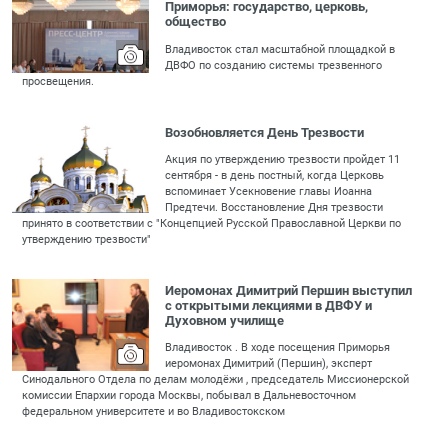
Приморья: государство, церковь,
общество
Владивосток стал масштабной площадкой в
ДВФО по созданию системы трезвенного
просвещения.
Возобновляется День Трезвости
Акция по утверждению трезвости пройдет 11
сентября - в день постный, когда Церковь
вспоминает Усекновение главы Иоанна
Предтечи. Восстановление Дня трезвости
принято в соответствии с "Концепцией Русской Православной Церкви по
утверждению трезвости"
Иеромонах Димитрий Першин выступил
с открытыми лекциями в ДВФУ и
Духовном училище
Владивосток . В ходе посещения Приморья
иеромонах Димитрий (Першин), эксперт
Синодального Отдела по делам молодёжи , председатель Миссионерской
комиссии Епархии города Москвы, побывал в Дальневосточном
федеральном университете и во Владивостокском