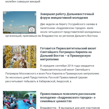
молебен совершил викарий
Завершил работу Дальневосточный
форум инициативной молодежи
Две недели на берегу Уссурийского залива в
палаточном «Андреевском городке» жили
около четырехсот представителей молодежных
организаций, приехавших во Владивосток из регионов Дальнего Востока.
Готовится Первосвятительский визит
Святейшего Патриарха Кирилла на
Дальний Восток – в Приамурскую
митрополию
В середине сентября 2014 года ожидается
Первосвятительский визит Святейшего
Патриарха Московского и всея Руси Кирилла в Приамурскую митрополию .
За несколько дней Предстоятель Русской Православной Церкви
рассчитывает побывать в Хабаровской, Амурской, а
Православные психологи рассказали
молодежи «Андреевского городка» о
семейных ценностях
Владивосток . В выходные дни для участников