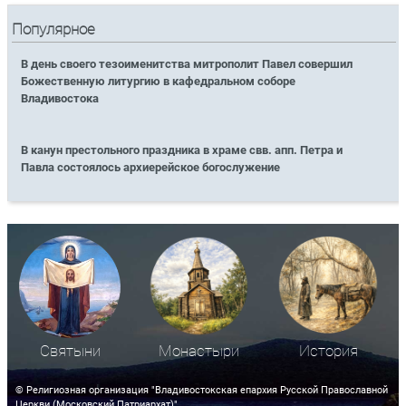
Популярное
В день своего тезоименитства митрополит Павел совершил
Божественную литургию в кафедральном соборе
Владивостока
В канун престольного праздника в храме свв. апп. Петра и
Павла состоялось архиерейское богослужение
Святыни
Монастыри
История
© Религиозная организация "Владивостокская епархия Русской Православной
Церкви (Московский Патриархат)"