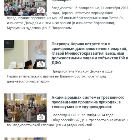
Владивосток . В воскресенье, 14 сентября 2014
года, Церковь отметила переходящее
празднование перенесения мощей святых благоверных князя Петра (в
иночестве Давида) и княгини Февронии (в иночестве Евфросинии),
Муромских чудотворцев. В Покровском
Патриарх Кирилл встретился с
архиереями дальневосточных епархий,
главой Минвостокразвития, высшими
должностными лицами субъектов РФ в
ДФО
Предстоятель Русской Церкви в ходе
Первосвятительского визита на Дальний Восток посетил ряд
дальневосточных епархий.
Акции в рамках системы трезвенного
просвещения прошли на приходах, в
техникумах и медучреждениях
Возрожденный 11 сентября 2014 года
Общероссийский День трезвости был отмечен
во Владивостокской епархии целым рядом событий.