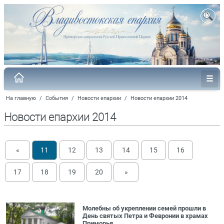
На главную
/
События
/
Новости епархии
/
Новости епархии 2014
Новости епархии 2014
«
11
12
13
14
15
16
17
18
19
20
»
Молебны об укреплении семей прошли в
День святых Петра и Февронии в храмах
Приморья