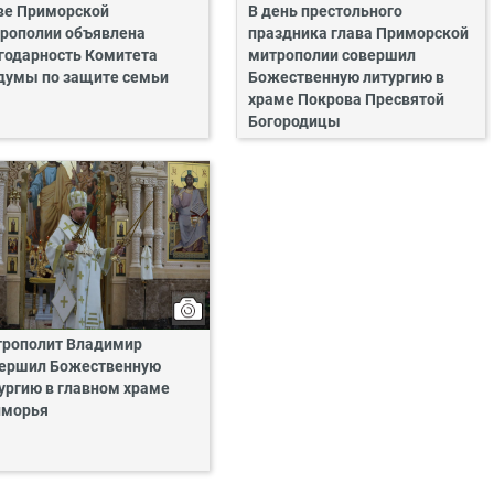
ве Приморской
В день престольного
рополии объявлена
праздника глава Приморской
годарность Комитета
митрополии совершил
думы по защите семьи
Божественную литургию в
храме Покрова Пресвятой
Богородицы
рополит Владимир
ершил Божественную
ургию в главном храме
иморья