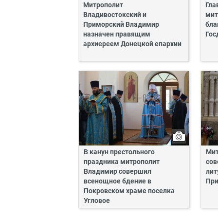
Митрополит
Гла
Владивостокский и
мит
Приморский Владимир
бла
назначен правящим
Гос
архиереем Донецкой епархии
В канун престольного
Мит
праздника митрополит
сов
Владимир совершил
лит
всенощное бдение в
Пр
Покровском храме поселка
Угловое