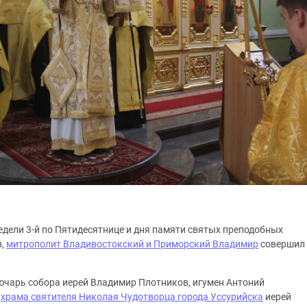
 Недели 3-й по Пятидесятнице и дня памяти святых преподобных
в,
митрополит Владивостокский и Приморский Владимир
совершил
ючарь собора иерей Владимир Плотников, игумен Антоний
к
храма святителя Николая Чудотворца города Уссурийска
иерей