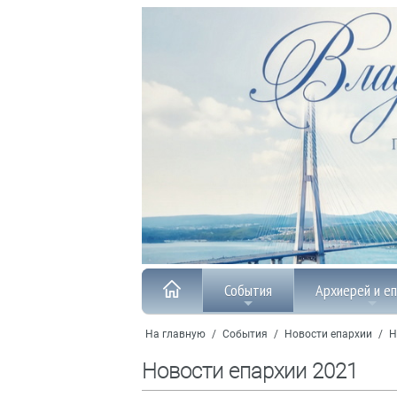
События
Архиерей и е
На главную
/
События
/
Новости епархии
/
Н
Новости епархии 2021