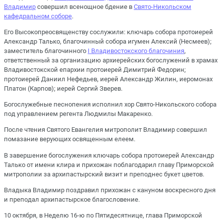
Владимир
совершил всенощное бдение в
Свято-Никольском
кафедральном соборе
.
Его Высокопреосвященству сослужили: ключарь собора протоиерей
Александр Талько, благочинный собора игумен Алексий (Несмеев);
заместитель благочинного
I Владивостокского благочиния
,
ответственный за организацию архиерейских богослужений в храмах
Владивостокской епархии протоиерей Димитрий Федорин;
протоиерей Даниил Нефедьев, иерей Александр Жилин, иеромонах
Платон (Карпов); иерей Сергий Зверев.
Богослужебные песнопения исполнил хор Свято-Никольского собора
под управлением регента Людмилы Макаренко.
После чтения Святого Евангелия митрополит Владимир совершил
помазание верующих освященным елеем.
В завершение богослужения ключарь собора протоиерей Александр
Талько от имени клира и прихожан поблагодарил главу Приморской
митрополии за архипастырский визит и преподнес букет цветов.
Владыка Владимир поздравил прихожан с кануном воскресного дня
и преподал архипастырское благословение.
10 октября, в Неделю 16-ю по Пятидесятнице, глава Приморской