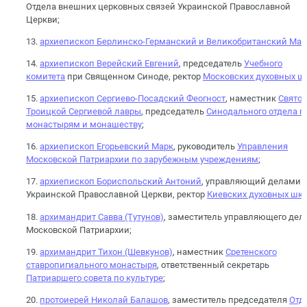
Отдела внешних церковных связей Украинской Православной
Церкви;
13.
архиепископ Берлинско-Германский и Великобританский Мар
14.
архиепископ Верейский Евгений
, председатель
Учебного
комитета
при Священном Синоде, ректор
Московских духовных ш
15.
архиепископ Сергиево-Посадский Феогност
, наместник
Свято-
Троицкой Сергиевой лавры
, председатель
Синодального отдела п
монастырям и монашеству
;
16.
архиепископ Егорьевский Марк
, руководитель
Управления
Московской Патриархии по зарубежным учреждениям
;
17.
архиепископ Бориспольский Антоний
, управляющий делами
Украинской Православной Церкви, ректор
Киевских духовных шк
18.
архимандрит Савва (Тутунов)
, заместитель управляющего де
Московской Патриархии;
19.
архимандрит Тихон (Шевкунов)
, наместник
Сретенского
ставропигиального монастыря
, ответственный секретарь
Патриаршего совета по культуре
;
20.
протоиерей Николай Балашов
, заместитель председателя
Отд