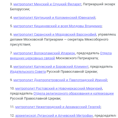
3.
митрополит Минский и Слуцкий Филарет
, Патриарший экзарх 
Белоруссии;
4.
митрополит Крутицкий и Коломенский Ювеналий
;
5.
митрополит Кишиневский и всея Молдовы Владимир
;
6.
митрополит Саранский и Мордовский Варсонофий
, управляющ
делами Московской Патриархии — секретарь Межсоборного
присутствия;
7.
митрополит Волоколамский Иларион
, председатель
Отдела
внешних церковных связей
Московского Патриархата;
8.
митрополит Калужский и Боровский Климент
, председатель
Издательского Совета
Русской Православной Церкви;
9.
митрополит Днепропетровский и Павлоградский Ириней
;
10.
митрополит Ростовский и Новочеркасский Меркурий
,
председатель
Отдела религиозного образования и катехизации
Русской Православной Церкви;
11.
митрополит Нижегородский и Арзамасский Георгий
;
12.
архиепископ Луганский и Алчевский Митрофан
, председатель