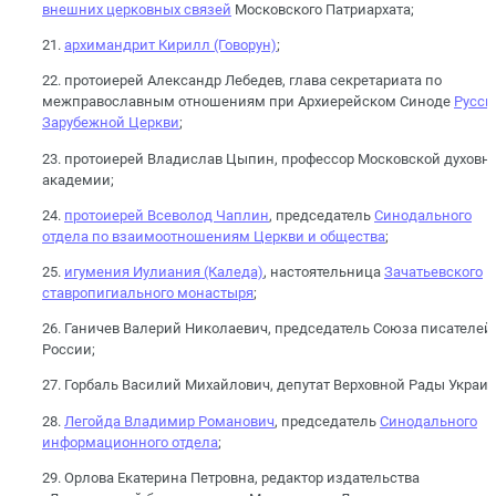
внешних церковных связей
Московского Патриархата;
21.
архимандрит Кирилл (Говорун)
;
22. протоиерей Александр Лебедев, глава секретариата по
межправославным отношениям при Архиерейском Синоде
Русск
Зарубежной Церкви
;
23. протоиерей Владислав Цыпин, профессор Московской духовн
академии;
24.
протоиерей Всеволод Чаплин
, председатель
Синодального
отдела по взаимоотношениям Церкви и общества
;
25.
игумения Иулиания (Каледа)
, настоятельница
Зачатьевского
ставропигиального монастыря
;
26. Ганичев Валерий Николаевич, председатель Союза писателей
России;
27. Горбаль Василий Михайлович, депутат Верховной Рады Украи
28.
Легойда Владимир Романович
, председатель
Синодального
информационного отдела
;
29. Орлова Екатерина Петровна, редактор издательства